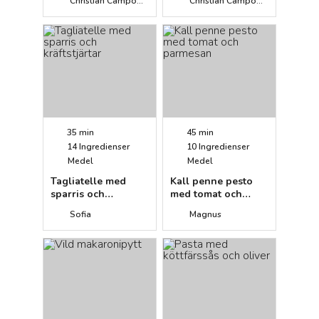
Christian Campogiani
Christian Campogiani
gorgonzola
35 min
45 min
14
Ingredienser
10
Ingredienser
Medel
Medel
Tagliatelle med
Kall penne pesto
sparris och
med tomat och
kräftstjärtar
parmesan
Sofia
Magnus