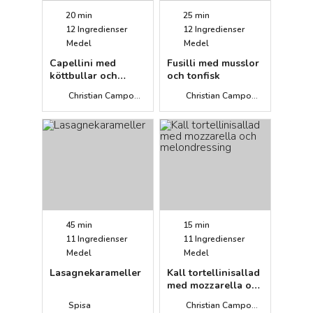
20 min
25 min
12
Ingredienser
12
Ingredienser
Medel
Medel
Capellini med
Fusilli med musslor
köttbullar och
och tonfisk
tomatsås
Christian Campogiani
Christian Campogiani
45 min
15 min
11
Ingredienser
11
Ingredienser
Medel
Medel
Lasagnekarameller
Kall tortellinisallad
med mozzarella och
melondressing
Spisa
Christian Campogiani