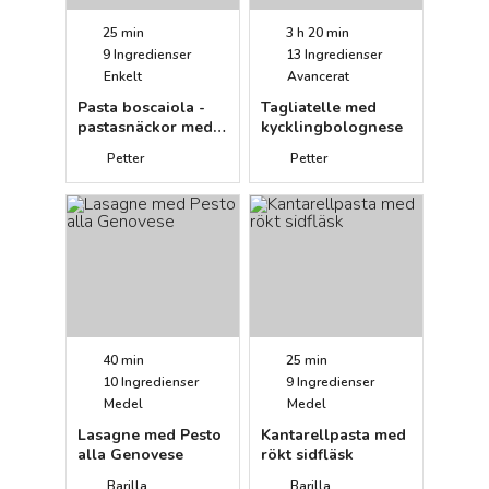
25 min
3 h 20 min
9
Ingredienser
13
Ingredienser
Enkelt
Avancerat
Pasta boscaiola -
Tagliatelle med
pastasnäckor med
kycklingbolognese
svamp
Petter
Petter
40 min
25 min
10
Ingredienser
9
Ingredienser
Medel
Medel
Lasagne med Pesto
Kantarellpasta med
alla Genovese
rökt sidfläsk
Barilla
Barilla