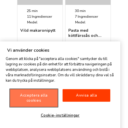
25 min
30 min
11
Ingredienser
7
Ingredienser
Medel
Medel
Vild makaronipytt
Pasta med
köttfärssås och
oliver
Petter
Spisa
Vi använder cookies
Genom att klicka på "acceptera alla cookies" samtycker du till
lagring av cookies på din enhet för att förbättra navigeringen på
webbplatsen, analysera webbplatsens användning och bistå i
våra marknadsföringsinsatser. Om du vill skräddarsy dina val så
kan du trycka på inställningar.
Acceptera alla
Avvisa alla
20 min
25 min
cookies
15
Ingredienser
7
Ingredienser
Medel
Medel
Cookie-inställningar
Pad thai
Pasta salsiccia