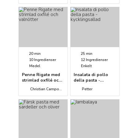
20 min
25 min
10
Ingredienser
12
Ingredienser
Medel
Enkelt
Penne Rigate med
Insalata di pollo
strimlad oxfilé och
della pasta -
valnötter
kycklingsallad
Christian Campogiani
Petter