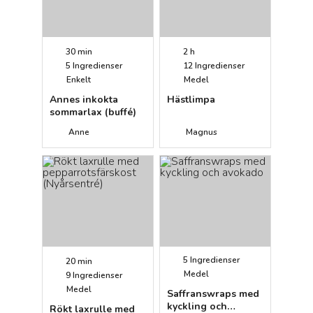
30 min
2 h
5
Ingredienser
12
Ingredienser
Enkelt
Medel
Annes inkokta
Hästlimpa
sommarlax (buffé)
Anne
Magnus
5
Ingredienser
20 min
Medel
9
Ingredienser
Medel
Saffranswraps med
kyckling och
Rökt laxrulle med