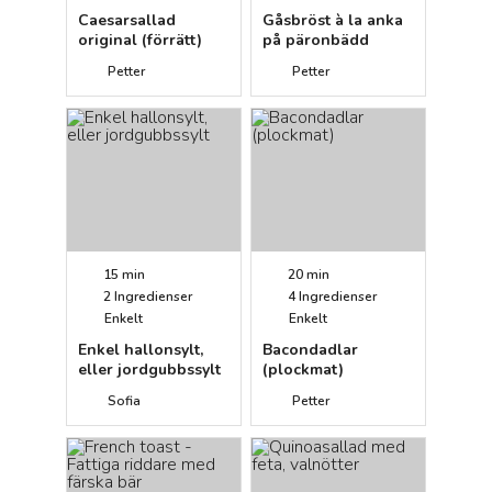
Caesarsallad
Gåsbröst à la anka
original (förrätt)
på päronbädd
Petter
Petter
15 min
20 min
2
Ingredienser
4
Ingredienser
Enkelt
Enkelt
Enkel hallonsylt,
Bacondadlar
eller jordgubbssylt
(plockmat)
Sofia
Petter