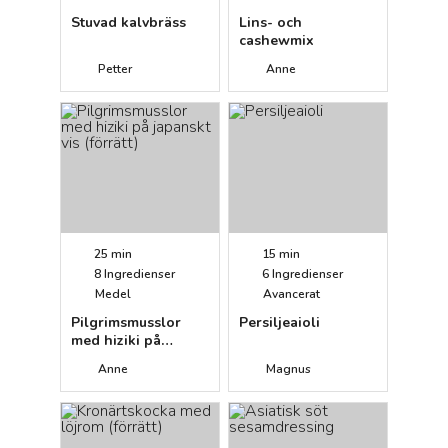
Stuvad kalvbräss
Lins- och
cashewmix
Petter
Anne
25 min
15 min
8
Ingredienser
6
Ingredienser
Medel
Avancerat
Pilgrimsmusslor
Persiljeaioli
med hiziki på
japanskt vis
Anne
Magnus
(förrätt)