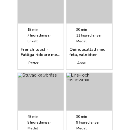
15 min
30 min
7
Ingredienser
11
Ingredienser
Enkelt
Medel
French toast -
Quinoasallad med
Fattiga riddare med
feta, valnötter
färska bär
Petter
Anne
45 min
30 min
9
Ingredienser
9
Ingredienser
Medel
Medel