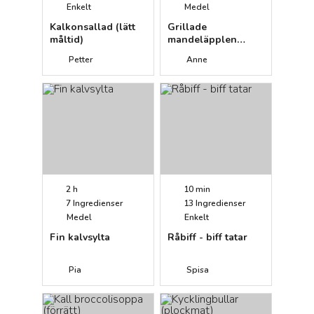
Enkelt
Medel
Kalkonsallad (lätt
Grillade
måltid)
mandeläpplen
(efterrätt)
Petter
Anne
2 h
10 min
7
Ingredienser
13
Ingredienser
Medel
Enkelt
Fin kalvsylta
Råbiff - biff tatar
Pia
Spisa