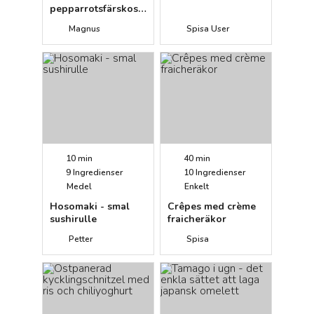
avokado
pepparrotsfärskost
(Nyårsentré)
Magnus
Spisa User
10 min
40 min
9
Ingredienser
10
Ingredienser
Medel
Enkelt
Hosomaki - smal
Crêpes med crème
sushirulle
fraicheräkor
Petter
Spisa