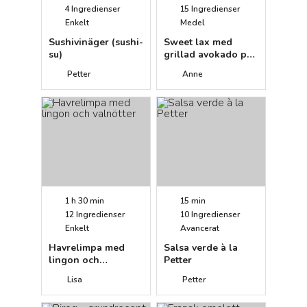
4
Ingredienser
15
Ingredienser
Enkelt
Medel
Sushivinäger (sushi-
Sweet lax med
su)
grillad avokado på
iPiniumplatta
Petter
Anne
1 h 30 min
15 min
12
Ingredienser
10
Ingredienser
Enkelt
Avancerat
Havrelimpa med
Salsa verde à la
lingon och
Petter
valnötter
Lisa
Petter