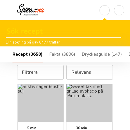
Din sökning på gav
8477
träffar
Recept
(
3650
)
Fakta
(
3896
)
Dryckesguide
(
147
)
Filtrera
Relevans
5 min
30 min