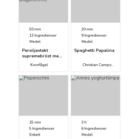
50 min
20 min
13
Ingredienser
9
Ingredienser
Medel
Medel
Persiljestekt
Spaghetti Papalina
supremebröst med
bakad vit sparris
Kronfågel
Christian Campogiani
och dragoncreme
15 min
3 h
5
Ingredienser
6
Ingredienser
Enkelt
Medel