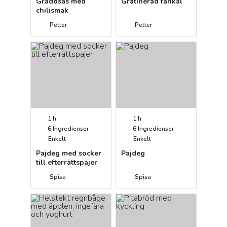
Gräddsås med
Gratinerad fänkål
chilismak
Petter
Petter
1 h
1 h
6
Ingredienser
6
Ingredienser
Enkelt
Enkelt
Pajdeg med socker
Pajdeg
till efterrättspajer
Spisa
Spisa