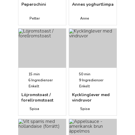
Peperochini
Annes yoghurtlimpa
Petter
Anne
15 min
50 min
6
Ingredienser
9
Ingredienser
Enkelt
Enkelt
Löjromstoast /
Kycklinglever med
forellromstoast
vindruvor
Spisa
Spisa