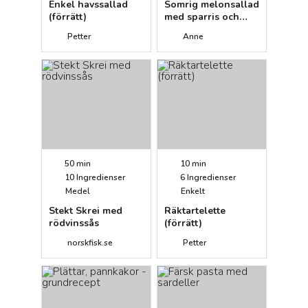
Enkel havssallad
Somrig melonsallad
(förrätt)
med sparris och
fetaost (buffé)
Petter
Anne
50 min
10 min
10
Ingredienser
6
Ingredienser
Medel
Enkelt
Stekt Skrei med
Räktartelette
rödvinssås
(förrätt)
norskfisk.se
Petter