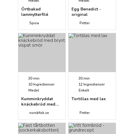
Medel
Medel
Örtbakad
Egg Benedict -
lammytterfilé
original
Spisa
Petter
30 min
30 min
10
Ingredienser
12
Ingredienser
Medel
Enkelt
Kumminkryddat
Tortillas med lax
knäckebröd med
brynt vispat smör
norskfisk.se
Petter