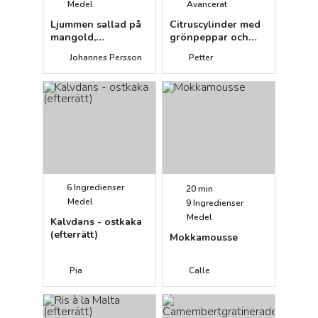
Medel
Avancerat
Ljummen sallad på
Citruscylinder med
mangold,
grönpeppar och
trädgårdsbönor,
glass (efterrätt)
Johannes Persson
Petter
Västervikssenap
och gräddfil
6
Ingredienser
20 min
Medel
9
Ingredienser
Medel
Kalvdans - ostkaka
(efterrätt)
Mokkamousse
Pia
Calle