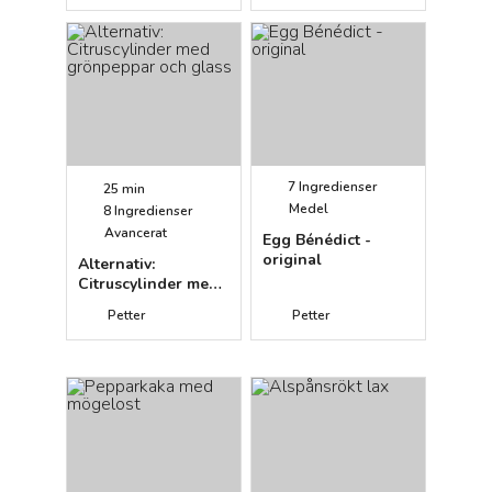
7
Ingredienser
25 min
Medel
8
Ingredienser
Avancerat
Egg Bénédict -
original
Alternativ:
Citruscylinder med
grönpeppar och
Petter
Petter
glass