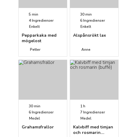
5 min
30 min
4
Ingredienser
6
Ingredienser
Enkelt
Enkelt
Pepparkaka med
Alspånsrökt lax
mögelost
Petter
Anne
30 min
1 h
6
Ingredienser
7
Ingredienser
Medel
Medel
Grahamsfrallor
Kalvbiff med timjan
och rosmarin