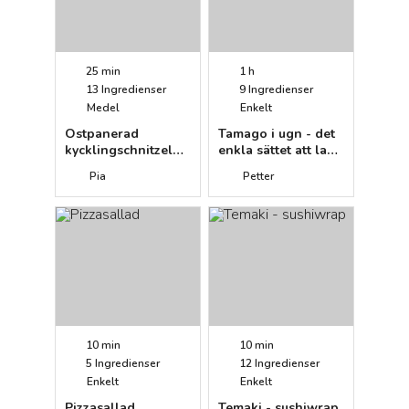
25 min
1 h
13
Ingredienser
9
Ingredienser
Medel
Enkelt
Ostpanerad
Tamago i ugn - det
kycklingschnitzel
enkla sättet att laga
med ris och
japansk omelett
Pia
Petter
chiliyoghurt
10 min
10 min
5
Ingredienser
12
Ingredienser
Enkelt
Enkelt
Pizzasallad
Temaki - sushiwrap