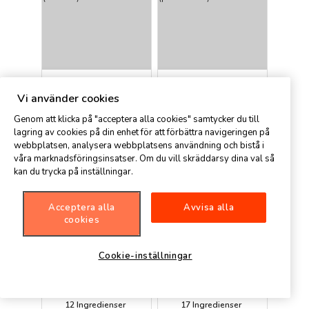
25 min
25 min
Vi använder cookies
10
Ingredienser
9
Ingredienser
Enkelt
Enkelt
Genom att klicka på "acceptera alla cookies" samtycker du till
Kall broccolisoppa
Kycklingbullar
lagring av cookies på din enhet för att förbättra navigeringen på
(förrätt)
(plockmat)
webbplatsen, analysera webbplatsens användning och bistå i
våra marknadsföringsinsatser. Om du vill skräddarsy dina val så
Spisa
Petter
kan du trycka på inställningar.
Acceptera alla
Avvisa alla
cookies
Cookie-inställningar
25 min
15 min
12
Ingredienser
17
Ingredienser