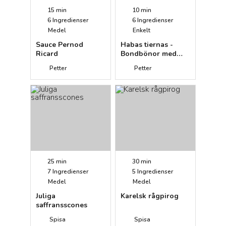
15 min
10 min
6
Ingredienser
6
Ingredienser
Medel
Enkelt
Sauce Pernod
Habas tiernas -
Ricard
Bondbönor med
skinka (tapas)
Petter
Petter
25 min
30 min
7
Ingredienser
5
Ingredienser
Medel
Medel
Juliga
Karelsk rågpirog
saffransscones
Spisa
Spisa