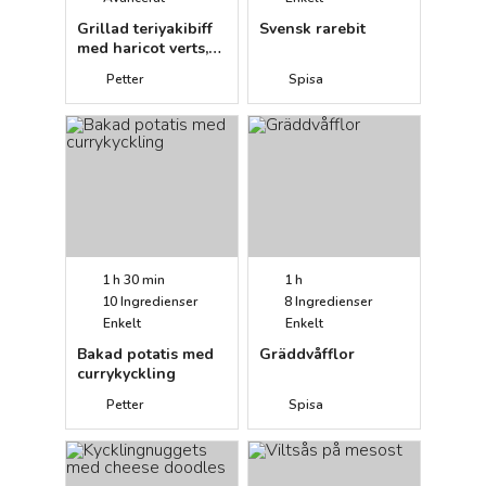
Grillad teriyakibiff
Svensk rarebit
med haricot verts,
chili och
Petter
Spisa
schalottenlök
1 h 30 min
1 h
10
Ingredienser
8
Ingredienser
Enkelt
Enkelt
Bakad potatis med
Gräddvåfflor
currykyckling
Petter
Spisa