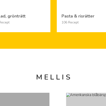
lad, grönträtt
Pasta & risrätter
Recept
106 Recept
M E L L I S