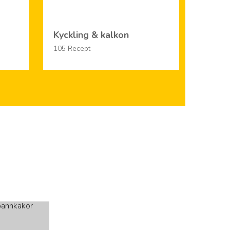
Kyckling & kalkon
Smörg
105 Recept
100 Rec