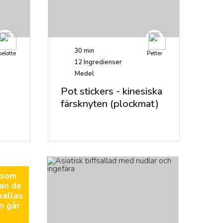
30 min
selotte
Petter
12
Ingredienser
Medel
Pot stickers - kinesiska
färsknyten (plockmat)
 som
dan de
kallas
n går