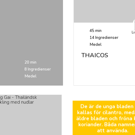
45 min
Li
14
Ingredienser
Medel
THAICOS
20 min
8
Ingredienser
Medel
De är de unga bladen
kallas för cilantro, me
äldre bladen och fröna 
koriander. Båda namne
att använda.