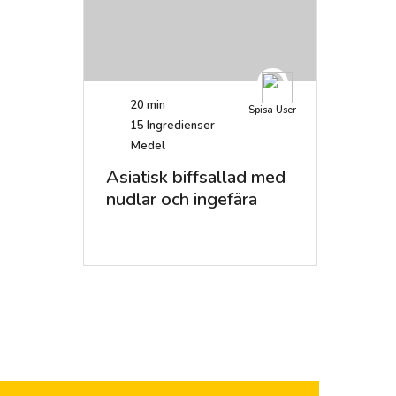
20 min
Spisa User
15
Ingredienser
Medel
Asiatisk biffsallad med
nudlar och ingefära