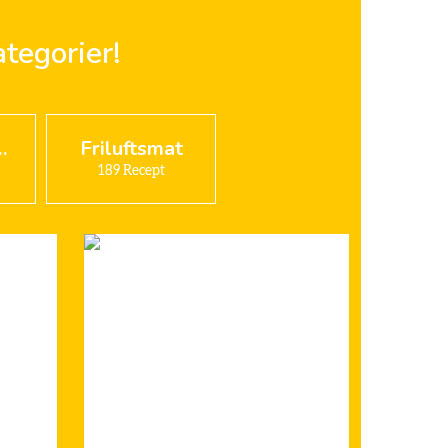
tegorier!
 frukost
Friluftsmat
189
Recept