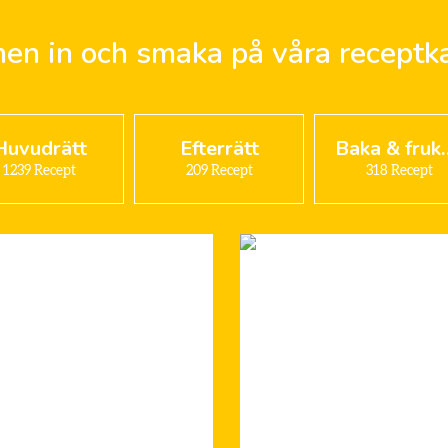
n in och smaka på våra receptka
Huvudrätt
Efterrätt
Baka &
1239
Recept
209
Recept
318
Recept