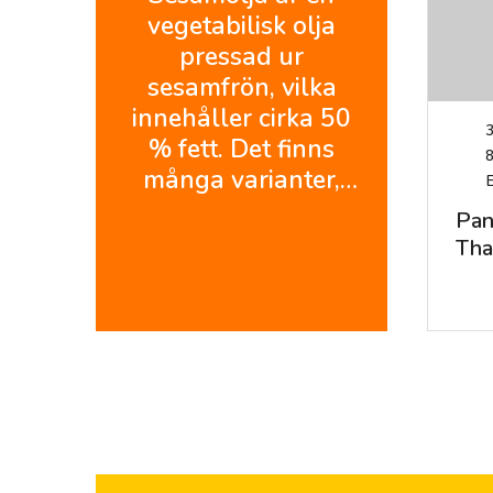
vegetabilisk olja
pressad ur
sesamfrön, vilka
innehåller cirka 50
3
% fett. Det finns
många varianter,
både kall- och
Pan
varmpressad olja.
Tha
Vanligast är en
cur
nästan luktfri, klar,
nud
ljusgul kallpressad
olja, lätt sötaktig och
med tydligt nötig
smak, lämplig för
stekning. In