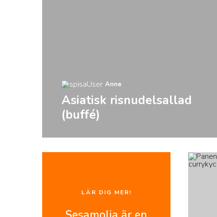
Anne
Asiatisk risnudelsallad
(buffé)
LÄR DIG MER!
Sesamolja är en