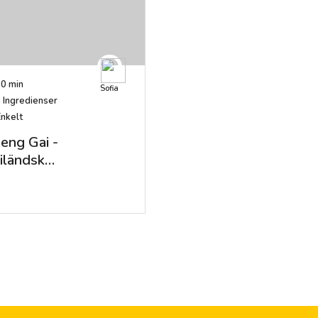
0 min
Sofia
8
Ingredienser
Enkelt
eng Gai -
iländsk
rykyckling med
lar