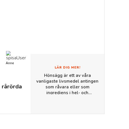
Anne
LÄR DIG MER!
Hönsägg är ett av våra
vanligaste livsmedel antingen
 rårörda
som råvara eller som
ingrediens i hel- och
halvfabrikat. Ägg kommer
numera från speciella
värphöns. Förr fanns
värphöns praktiskt taget i alla
hushåll på landsbygden och
småorter. Nu finns