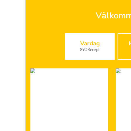
Välkomme
Vardag
892
Recept