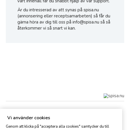
vårt innehåll får du snabbt hjälp av vår
support
.
Är du intresserad av att synas på spisa.nu
(annonsering eller receptsamarbeten) så får du
gärna höra av dig till oss på info@spisa.nu så så
återkommer vi så snart vi kan.
Bildmaterial och teckningar
Vi använder cookies
Merparten av fotografierna är tagna av Martin Hanner och
Genom att klicka på "acceptera alla cookies" samtycker du till
Michael Krantz om inget annat anges.