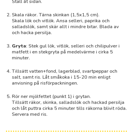
Ställ åt sidan.
Skala räkor. Tärna skinkan (1,5x1,5 cm).
Skala lök och vitlök. Ansa selleri, paprika och
salladslök, samt skär allt i mindre bitar. Blada av
och hacka persilja.
Gryta
: Stek gul lök, vitlök, selleri och chilipulver i
matfett i en stekgryta på medelvärme i cirka 5
minuter.
Tillsätt vatten+fond, lagerblad, svartpeppar och
salt, samt ris. Låt småkoka i 15-20 min enligt
anvisning på risförpackningen.
Rör ner mjölfettet (punkt 1) i grytan.
Tillsätt räkor, skinka, salladslök och hackad persilja
och låt puttra cirka 5 minuter tills räkorna blivit röda.
Servera med ris.