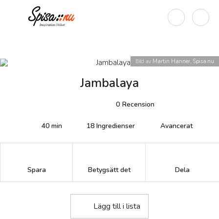
Bild av
Martin Hanner, Spisa.nu
Jambalaya
0
Recension
40 min
18
Ingredienser
Avancerat
Betygsätt det
Spara
Dela
Lägg till i lista