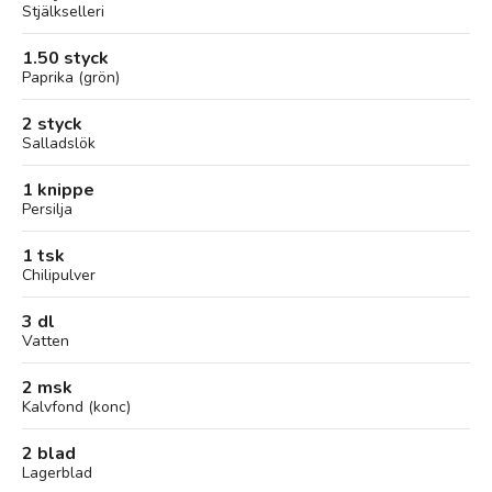
Stjälkselleri
1.50 styck
Paprika (grön)
2 styck
Salladslök
1 knippe
Persilja
1 tsk
Chilipulver
3 dl
Vatten
2 msk
Kalvfond (konc)
2 blad
Lagerblad