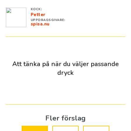
KOCK:
Petter
UPPDRAGSGIVARE:
spisa.nu
Att tänka på när du väljer passande
dryck
kryddig texmex & risrätt
Fler förslag
Mexikansk mat är vanligen starkt kryddad med chili e.d.
samt smakrika, men svenska varianter är som regel
mildare, varför de ofta snarare är smakrika än kryddiga.