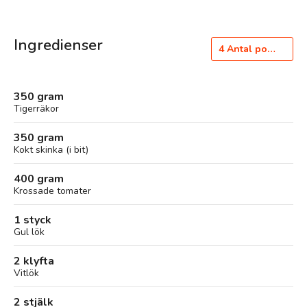
Ingredienser
4
Antal portioner
350 gram
Tigerräkor
350 gram
Kokt skinka (i bit)
400 gram
Krossade tomater
1 styck
Gul lök
2 klyfta
Vitlök
2 stjälk