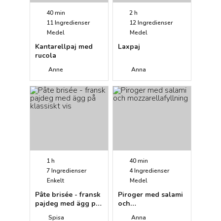
40 min
2 h
11
Ingredienser
12
Ingredienser
Medel
Medel
Kantarellpaj med
Laxpaj
rucola
Anne
Anna
1 h
40 min
7
Ingredienser
4
Ingredienser
Enkelt
Medel
Pâte brisée - fransk
Piroger med salami
pajdeg med ägg på
och
klassiskt vis
mozzarellafyllning
Spisa
Anna