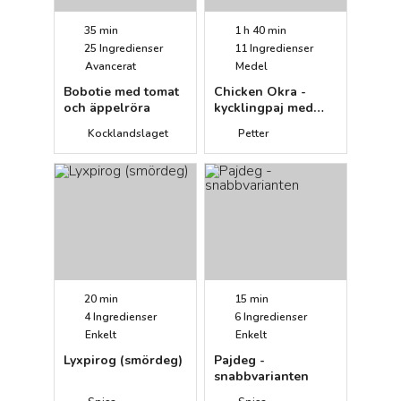
35 min
1 h 40 min
25
Ingredienser
11
Ingredienser
Avancerat
Medel
Bobotie med tomat
Chicken Okra -
och äppelröra
kycklingpaj med
okra
Kocklandslaget
Petter
20 min
15 min
4
Ingredienser
6
Ingredienser
Enkelt
Enkelt
Lyxpirog (smördeg)
Pajdeg -
snabbvarianten