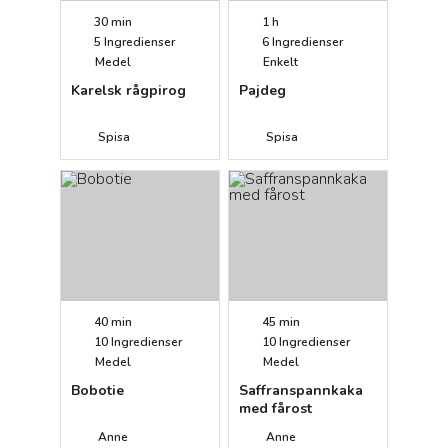
30 min
1 h
5
Ingredienser
6
Ingredienser
Medel
Enkelt
Karelsk rågpirog
Pajdeg
Spisa
Spisa
40 min
45 min
10
Ingredienser
10
Ingredienser
Medel
Medel
Bobotie
Saffranspannkaka
med fårost
Anne
Anne