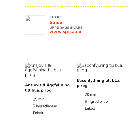
KOCK:
Spisa
UPPDRAGSGIVARE:
www.spisa.nu
Baconfyllning till bl.a.
fyllning
Ansjovis & äggfyllning
pirog
till bl.a. pirog
20 min
25 min
6
Ingredienser
nser
5
Ingredienser
Enkelt
Enkelt