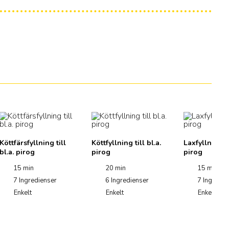
Köttfärsfyllning till
Köttfyllning till bl.a.
Laxfyllning ti
bl.a. pirog
pirog
pirog
15 min
20 min
15 min
7
Ingredienser
6
Ingredienser
7
Ingredie
Enkelt
Enkelt
Enkelt