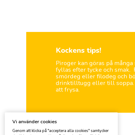
Kockens tips!
Piroger kan göras på många 
fyllas efter tycke och smak.
smördeg eller filodeg och bö
drinktilltugg eller till soppa
att frysa.
Vi använder cookies
Genom att klicka på "acceptera alla cookies" samtycker