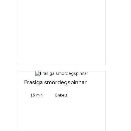
Frasiga smördegspinnar
ll bl.a.
Ost- & spenatfyllning
Ansjovis & äggfyllning
till bl.a. pirog
till bl.a. pirog
15 min
Enkelt
20 min
25 min
nser
6
Ingredienser
5
Ingredienser
Enkelt
Enkelt