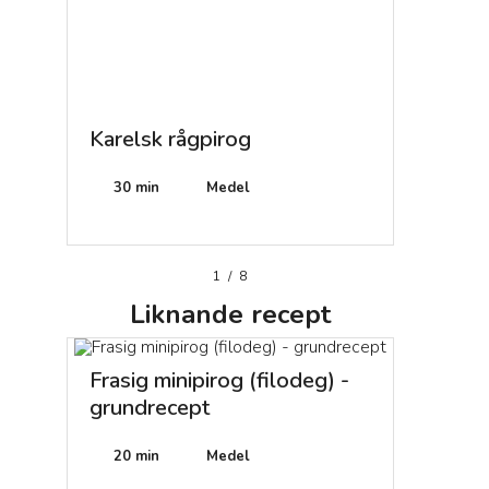
Karelsk rågpirog
Egg Bén
Medel
30 min
Medel
1
/
8
Liknande
recept
Frasig minipirog (filodeg) -
grundrecept
20 min
Medel