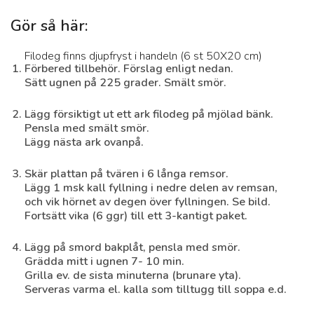
Gör så här:
Filodeg finns djupfryst i handeln (6 st 50X20 cm)
Förbered tillbehör. Förslag enligt nedan.
Sätt ugnen på 225 grader. Smält smör.
Löjromstoast /
forellromstoast
Lägg försiktigt ut ett ark filodeg på mjölad bänk.
Pensla med smält smör.
15 min
Enkelt
Lägg nästa ark ovanpå.
Skär plattan på tvären i 6 långa remsor.
Lägg 1 msk kall fyllning i nedre delen av remsan,
och vik hörnet av degen över fyllningen. Se bild.
Fortsätt vika (6 ggr) till ett 3-kantigt paket.
Lägg på smord bakplåt, pensla med smör.
Grädda mitt i ugnen 7- 10 min.
Grilla ev. de sista minuterna (brunare yta).
Serveras varma el. kalla som tilltugg till soppa e.d.