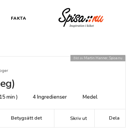
FAKTA
Bild av
Martin Hanner, Spisa.nu
roger
deg)
 15 min )
4
Ingredienser
Medel
Betygsätt det
Dela
Skriv ut