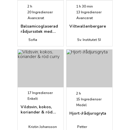
2 h
1 h 30 min
20
Ingredienser
13
Ingredienser
Avancerat
Avancerat
Balsamicoglaserad
Viltwallenbergare
rådjursstek med
wokade
Sofia
Sv. Institutet SI
honungsgrönsaker
17
Ingredienser
2 h
Enkelt
15
Ingredienser
Medel
Vildsvin, kokos,
koriander & röd
Hjort-/rådjursgryta
curry
Kristin Johansson
Petter