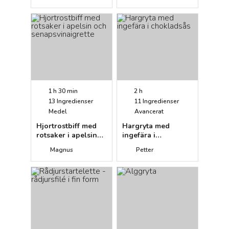
gräddkokta bönor
1 h 30 min
2 h
13
Ingredienser
11
Ingredienser
Medel
Avancerat
Hjortrostbiff med
Hargryta med
rotsaker i apelsin
ingefära i
och
chokladsås
Magnus
Petter
senapsvinaigrette