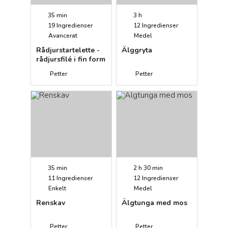
35 min
3 h
19
Ingredienser
12
Ingredienser
Avancerat
Medel
Rådjurstartelette -
Älggryta
rådjursfilé i fin form
Petter
Petter
35 min
2 h 30 min
11
Ingredienser
12
Ingredienser
Enkelt
Medel
Renskav
Älgtunga med mos
Petter
Petter