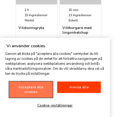
2 h
15 min
15
Ingredienser
13
Ingredienser
Medel
Enkelt
Vildsvinsgryta
Viltburgare med
lingonketchup
Petter
Petter
Vi använder cookies
Genom att klicka på "acceptera alla cookies" samtycker du till
lagring av cookies på din enhet för att förbättra navigeringen på
webbplatsen, analysera webbplatsens användning och bistå i
våra marknadsföringsinsatser. Om du vill skräddarsy dina val så
kan du trycka på inställningar.
Acceptera alla
Avvisa alla
1 h 15 min
45 min
cookies
11
Ingredienser
11
Ingredienser
Medel
Medel
Cookie-inställningar
Älggryta med
Krämig
gulbeta
viltmästargratäng