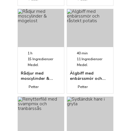
1 h
40 min
15
Ingredienser
11
Ingredienser
Medel
Medel
Rådjur med
Älgbiff med
moscylinder &
enbärssmör och
mögelost
råstekt potatis
Petter
Petter