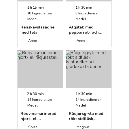
1 h 15 min
1 h 30 min
10
Ingredienser
5
Ingredienser
Medel
Medel
Renskavslasagne
Älgstek med
med feta
pepparrot- och
persiljetäcke
Anne
Anne
2 h 30 min
1 h 30 min
14
Ingredienser
14
Ingredienser
Medel
Medel
Rödvinsmarinerad
Rådjursgryta med
hjort- el.
rökt sidfläsk,
rådjursstek
kantareller och
Spisa
Magnus