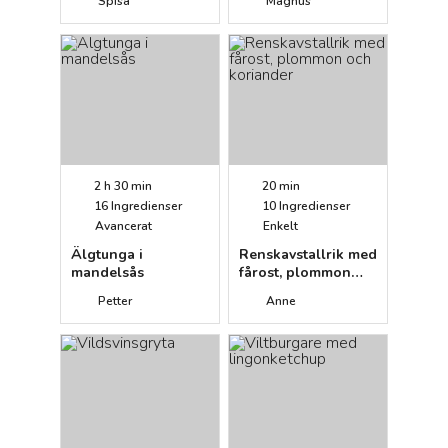
Spisa
Magnus
lingon
2 h 30 min
20 min
16
Ingredienser
10
Ingredienser
Avancerat
Enkelt
Älgtunga i
Renskavstallrik med
mandelsås
fårost, plommon
och koriander
Petter
Anne