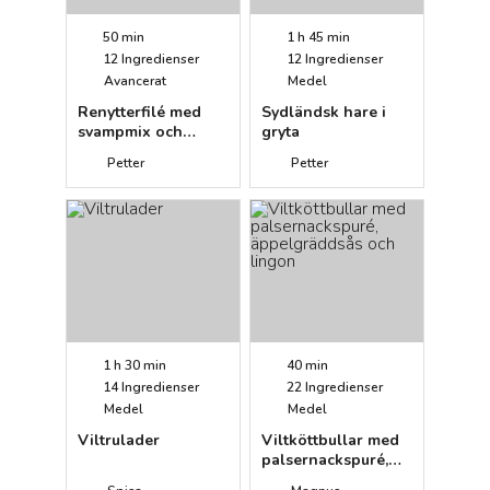
50 min
1 h 45 min
12
Ingredienser
12
Ingredienser
Avancerat
Medel
Renytterfilé med
Sydländsk hare i
svampmix och
gryta
tranbärssås
Petter
Petter
1 h 30 min
40 min
14
Ingredienser
22
Ingredienser
Medel
Medel
Viltrulader
Viltköttbullar med
palsernackspuré,
äppelgräddsås och