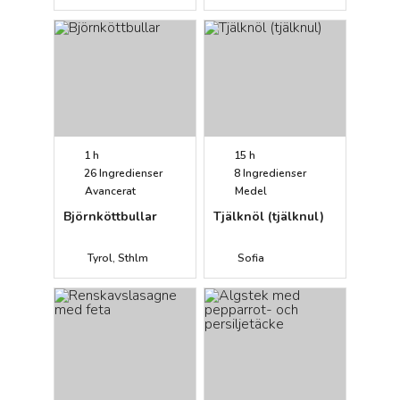
1 h
15 h
26
Ingredienser
8
Ingredienser
Avancerat
Medel
Björnköttbullar
Tjälknöl (tjälknul)
Tyrol, Sthlm
Sofia