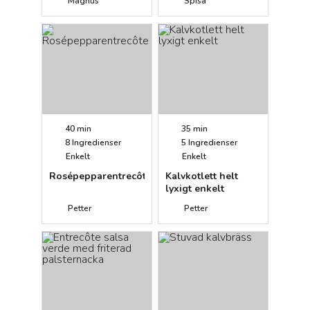
Magnus
Spisa
grovt rotsaksstomp
40 min
35 min
8
Ingredienser
5
Ingredienser
Enkelt
Enkelt
Rosépepparentrecôte
Kalvkotlett helt
lyxigt enkelt
Petter
Petter