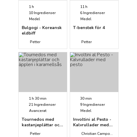
1 h
11 h
10
Ingredienser
6
Ingredienser
Medel
Medel
Bulgogi - Koreansk
T-benstek för 4
eldbiff
Petter
Petter
1 h 30 min
30 min
21
Ingredienser
9
Ingredienser
Avancerat
Medel
Tournedos med
Involtini al Pesto -
kastanjeplättar och
Kalvrullader med
äpplen i
pesto
Petter
Christian Campogiani
karamellsås