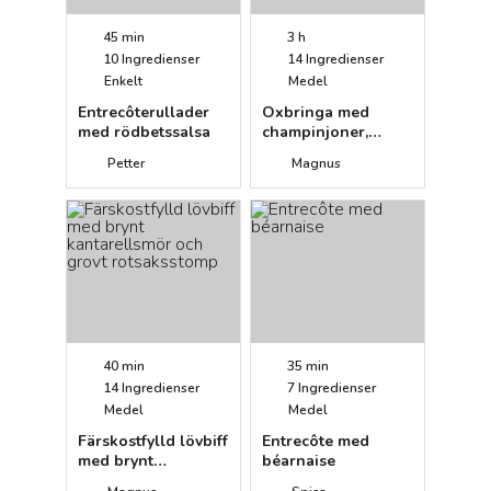
45 min
3 h
10
Ingredienser
14
Ingredienser
Enkelt
Medel
Entrecôterullader
Oxbringa med
med rödbetssalsa
champinjoner,
kantareller och
Petter
Magnus
bacon
40 min
35 min
14
Ingredienser
7
Ingredienser
Medel
Medel
Färskostfylld lövbiff
Entrecôte med
med brynt
béarnaise
kantarellsmör och