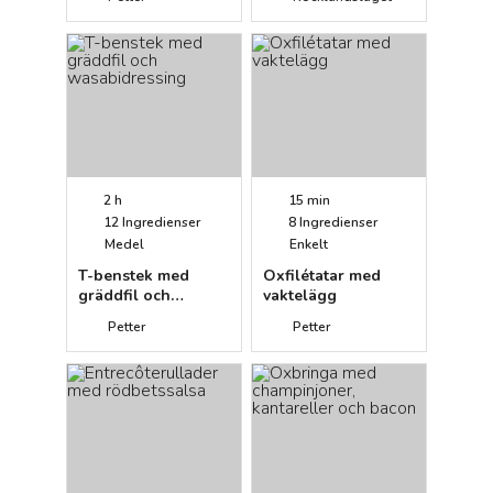
rostade rotfrukter
och morotsdipp
2 h
15 min
12
Ingredienser
8
Ingredienser
Medel
Enkelt
T-benstek med
Oxfilétatar med
gräddfil och
vaktelägg
wasabidressing
Petter
Petter