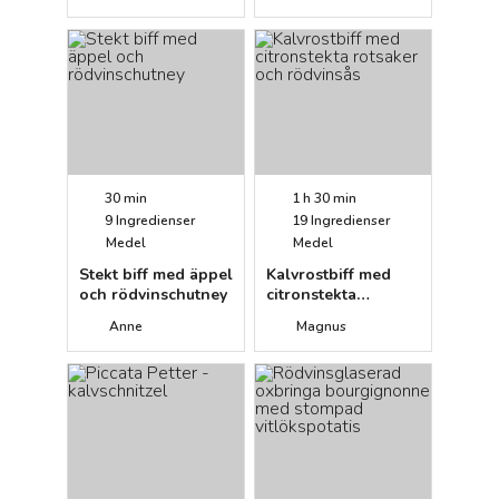
rotfrukter,
paprikacoulies samt
kaffesky
30 min
1 h 30 min
9
Ingredienser
19
Ingredienser
Medel
Medel
Stekt biff med äppel
Kalvrostbiff med
och rödvinschutney
citronstekta
rotsaker och
Anne
Magnus
rödvinsås