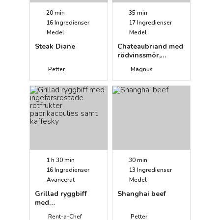
20 min
35 min
16
Ingredienser
17
Ingredienser
Medel
Medel
Steak Diane
Chateaubriand med
rödvinssmör,
tomatsallad och
Petter
Magnus
pommes lyonnaise
1 h 30 min
30 min
16
Ingredienser
13
Ingredienser
Avancerat
Medel
Grillad ryggbiff
Shanghai beef
med
ingefärsrostade
Rent-a-Chef
Petter