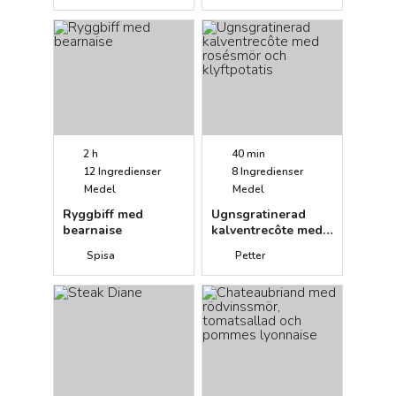
2 h
40 min
12
Ingredienser
8
Ingredienser
Medel
Medel
Ryggbiff med
Ugnsgratinerad
bearnaise
kalventrecôte med
rosésmör och
Spisa
Petter
klyftpotatis