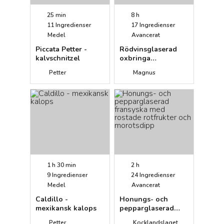
25 min
8 h
11
Ingredienser
17
Ingredienser
Medel
Avancerat
Piccata Petter -
Rödvinsglaserad
kalvschnitzel
oxbringa
bourgignonne med
Petter
Magnus
stompad
vitlökspotatis
1 h 30 min
2 h
9
Ingredienser
24
Ingredienser
Medel
Avancerat
Caldillo -
Honungs- och
mexikansk kalops
pepparglaserad
fransyska med
Petter
Kocklandslaget