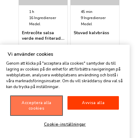
1 h
45 min
16
Ingredienser
9
Ingredienser
Medel
Medel
Entrecôte salsa
Stuvad kalvbräss
verde med friterad
palsternacka
Petter
Petter
Vi använder cookies
Genom att klicka på "acceptera alla cookies" samtycker du till
lagring av cookies på din enhet för att förbättra navigeringen på
webbplatsen, analysera webbplatsens användning och bistå i
våra marknadsföringsinsatser. Om du vill skräddarsy dina val så
kan du trycka på inställningar.
Acceptera alla
Avvisa alla
30 min
15 min
cookies
13
Ingredienser
14
Ingredienser
Avancerat
Avancerat
Cookie-inställningar
Grillad teriyakibiff
Whiskymarinerad
med haricot verts,
tjälknöl på rostbiff
chili och
med