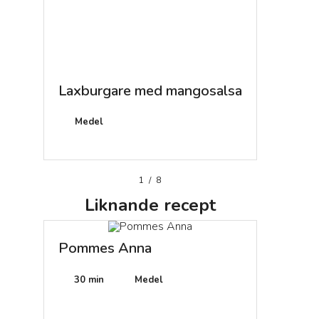
Laxburgare med mangosalsa
Capelli
tomats
Medel
20 min
1
/
8
Liknande
recept
Pommes Anna
30 min
Medel