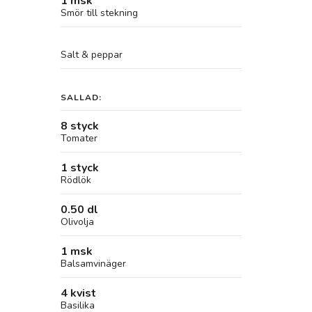
1 msk
Smör till stekning
Salt & peppar
SALLAD:
8 styck
Tomater
1 styck
Rödlök
0.50 dl
Olivolja
1 msk
Balsamvinäger
4 kvist
Basilika