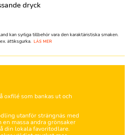
assande dryck
land kan syrliga tillbehör vara den karaktäristiska smaken.
.ex. ättiksgurka.
LÄS MER
å oxfilé som bankas ut och
dling utanför strängnäs med
ch en massa andra grönsaker
å din lokala favoritodlare.