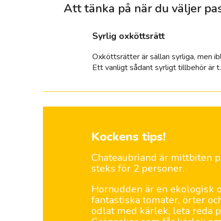
Att tänka på när du väljer p
syrlig oxköttsrätt
Oxköttsrätter är sällan syrliga, men ib
Ett vanligt sådant syrligt tillbehör är t
Kockens tips!
Chateaubriand är mittbiten p
steks för 2 personer.
Hornudden är en ekologisk o
fantastiska tomater, örter o
odlat med kärlek, leta reda p