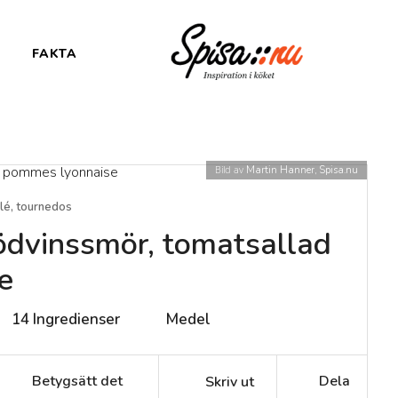
FAKTA
Bild av
Martin Hanner, Spisa.nu
lé, tournedos
ödvinssmör, tomatsallad
e
14
Ingredienser
Medel
Betygsätt det
Dela
Skriv ut