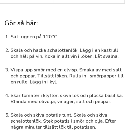
Gör så här:
Sätt ugnen på 120°C.
Syrlig blomkålssallad
Skala och hacka schalottenlök. Lägg i en kastrull
30 min
Medel
och häll på vin. Koka in allt vin i löken. Låt svalna.
Vispa upp smör med en elvisp. Smaka av med salt
och peppar. Tillsätt löken. Rulla in i smörpapper till
en rulle. Lägg in i kyl.
Skär tomater i klyftor, skiva lök och plocka basilika.
Blanda med olivolja, vinäger, salt och peppar.
Skala och skiva potatis tunt. Skala och skiva
schalottenlök. Stek potatis i smör och olja. Efter
några minuter tillsätt lök till potatisen.