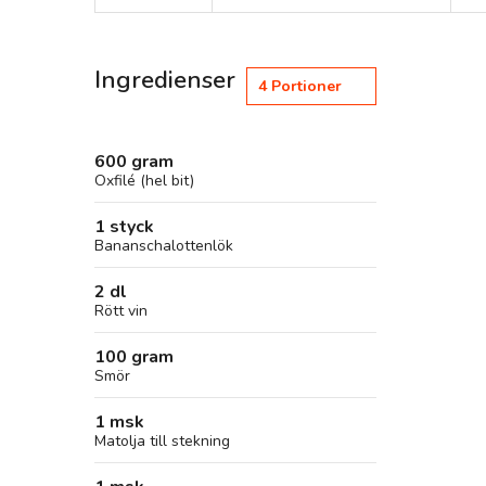
Ingredienser
4
Portioner
600 gram
Oxfilé (hel bit)
1 styck
Bananschalottenlök
2 dl
Rött vin
100 gram
Smör
1 msk
Matolja till stekning