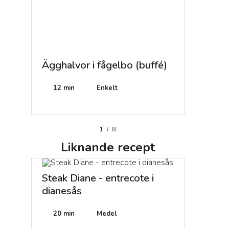
Ägghalvor i fågelbo (buffé)
8 bitar
12 min
Enkelt
1 h
1
/
8
Liknande
recept
Steak Diane - entrecote i
dianesås
20 min
Medel