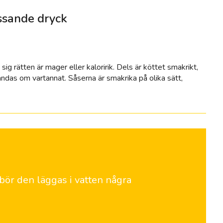
assande dryck
sig rätten är mager eller kaloririk. Dels är köttet smakrikt,
landas om vartannat. Såserna är smakrika på olika sätt,
ör den läggas i vatten några