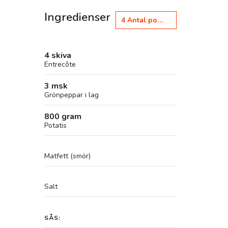
Ingredienser
4
Antal portioner
4 skiva
Entrecôte
3 msk
Grönpeppar i lag
800 gram
Potatis
Matfett (smör)
Salt
SÅS: