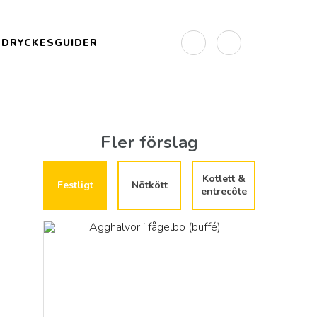
DRYCKESGUIDER
Fler förslag
Kotlett &
Festligt
Nötkött
entrecôte