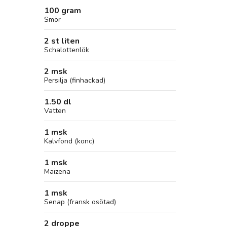
100 gram
Smör
2 st liten
Schalottenlök
2 msk
Persilja (finhackad)
1.50 dl
Vatten
1 msk
Kalvfond (konc)
1 msk
Maizena
1 msk
Senap (fransk osötad)
2 droppe