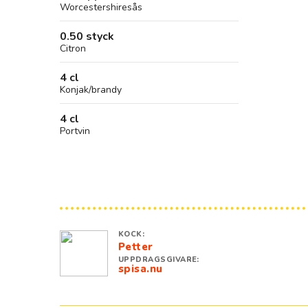
Worcestershiresås
0.50 styck
Citron
4 cl
Konjak/brandy
4 cl
Portvin
KOCK:
Petter
UPPDRAGSGIVARE:
spisa.nu