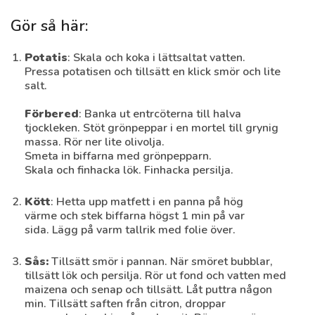
Gör så här:
Potatis
: Skala och koka i lättsaltat vatten.
Pressa potatisen och tillsätt en klick smör och lite
salt.
Chirashi-zushi
Förbered
: Banka ut entrcöterna till halva
15 min
Medel
tjockleken. Stöt grönpeppar i en mortel till grynig
massa. Rör ner lite olivolja.
Smeta in biffarna med grönpepparn.
Skala och finhacka lök. Finhacka persilja.
Kött
: Hetta upp matfett i en panna på hög
värme och stek biffarna högst 1 min på var
sida. Lägg på varm tallrik med folie över.
Sås:
Tillsätt smör i pannan. När smöret bubblar,
tillsätt lök och persilja. Rör ut fond och vatten med
maizena och senap och tillsätt. Låt puttra någon
min. Tillsätt saften från citron, droppar