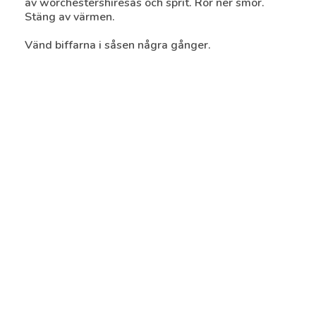
av worchestershiresås och sprit. Rör ner smör.
Stäng av värmen.
Vänd biffarna i såsen några gånger.