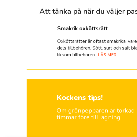
Att tänka på när du väljer p
smakrik oxköttsrätt
Oxköttsrätter är oftast smakrika, vare 
dels tillbehören. Sött, surt och salt b
liksom tillbehören.
LÄS MER
Kockens tips!
Om grönpepparen är torkad b
timmar före tilllagning.