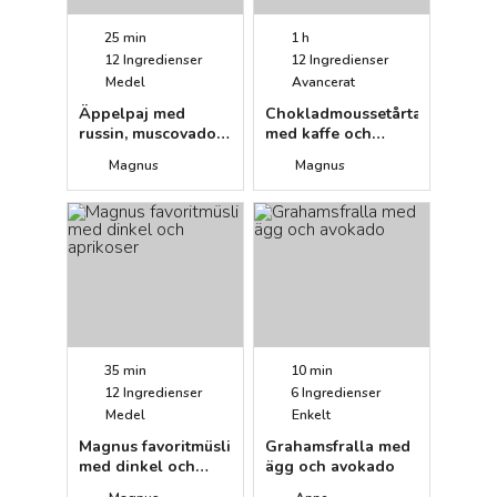
25 min
1 h
12
Ingredienser
12
Ingredienser
Medel
Avancerat
Äppelpaj med
Chokladmoussetårta
russin, muscovado
med kaffe och
och rom
hallon
Magnus
Magnus
35 min
10 min
12
Ingredienser
6
Ingredienser
Medel
Enkelt
Magnus favoritmüsli
Grahamsfralla med
med dinkel och
ägg och avokado
aprikoser