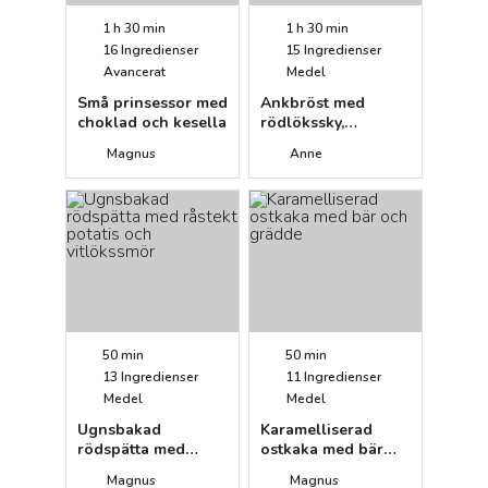
1 h 30 min
1 h 30 min
16
Ingredienser
15
Ingredienser
Avancerat
Medel
Små prinsessor med
Ankbröst med
choklad och kesella
rödlökssky,
brysselkål, äpple
Magnus
Anne
och
hasselbackspotatis
50 min
50 min
13
Ingredienser
11
Ingredienser
Medel
Medel
Ugnsbakad
Karamelliserad
rödspätta med
ostkaka med bär
råstekt potatis och
och grädde
Magnus
Magnus