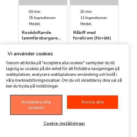
50 min
25 min
15
Ingredienser
11
Ingredienser
Medel
Medel
Rosédoftande
Råbiff med
lammfärsburgare
forellrom (förrätt)
med
Anne
Magnus
timjansdoftande
Vi använder cookies
rödkål
Genom att klicka på "acceptera alla cookies" samtycker du till
lagring av cookies på din enhet för att förbättra navigeringen på
webbplatsen, analysera webbplatsens användning och bistå i
våra marknadsföringsinsatser. Om du vill skräddarsy dina val så
kan du trycka på inställningar.
Acceptera alla
Avvisa alla
20 min
15 min
cookies
7
Ingredienser
5
Ingredienser
Medel
Enkelt
Cookie-inställningar
Club sandwich på
Fruktsallad med
surdegsbröd
avokado (frukost)