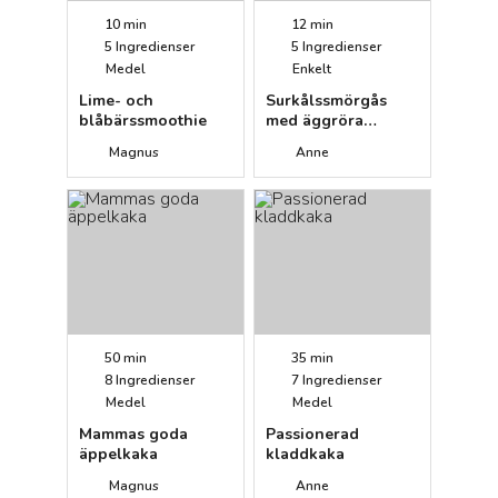
10 min
12 min
5
Ingredienser
5
Ingredienser
Medel
Enkelt
Lime- och
Surkålssmörgås
blåbärssmoothie
med äggröra
(frukost)
Magnus
Anne
50 min
35 min
8
Ingredienser
7
Ingredienser
Medel
Medel
Mammas goda
Passionerad
äppelkaka
kladdkaka
Magnus
Anne