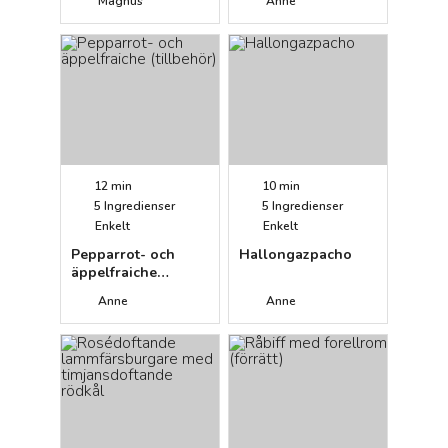
Magnus
Anne
12 min
10 min
5
Ingredienser
5
Ingredienser
Enkelt
Enkelt
Pepparrot- och
Hallongazpacho
äppelfraiche
(tillbehör)
Anne
Anne