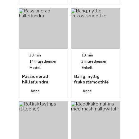
vitlökssmör
30 min
10 min
14
Ingredienser
3
Ingredienser
Medel
Enkelt
Passionerad
Bärig, nyttig
hälleflundra
frukostsmoothie
Anne
Anne