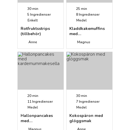
30 min
25 min
5
Ingredienser
8
Ingredienser
Enkelt
Medel
Rotfruktsstrips
Kladdkakemuffins
(tillbehör)
med
mashmallowfluff
Anne
Magnus
20 min
30 min
11
Ingredienser
7
Ingredienser
Medel
Medel
Hallonpancakes
Kokospäron med
med
glöggsmak
kardemummakesella
Magnus
Anne