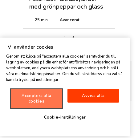
)
med grönpeppar och glass
5 min
25 min
Avancerat
1
/
8
Kommentar
Vi använder cookies
Genom att klicka på "acceptera alla cookies" samtycker du till
lagring av cookies på din enhet för att förbättra navigeringen på
webbplatsen, analysera webbplatsens användning och bistå i
våra marknadsföringsinsatser. Om du vill skräddarsy dina val så
kan du trycka på inställningar.
Acceptera alla
Avvisa alla
cookies
Cookie-inställningar