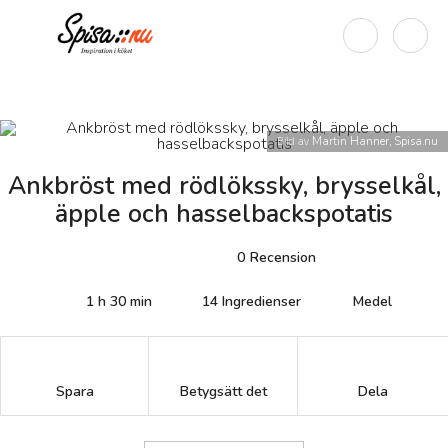
Bild av
Martin Hanner, Spisa.nu
Ankbröst med rödlökssky, brysselkål,
äpple och hasselbackspotatis
0
Recension
1 h 30 min
14
Ingredienser
Medel
Betygsätt det
Spara
Dela