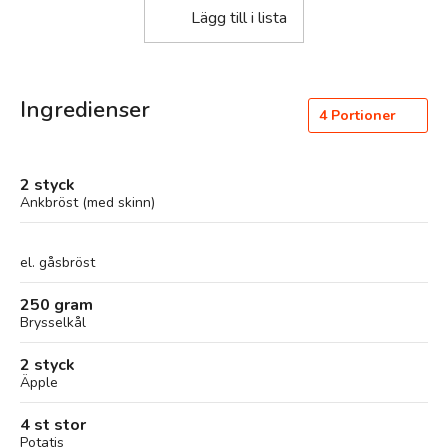
Lägg till i lista
Ingredienser
4
Portioner
2 styck
Ankbröst (med skinn)
el. gåsbröst
250 gram
Brysselkål
2 styck
Äpple
4 st stor
Potatis