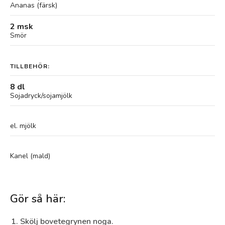
Ananas (färsk)
2 msk
Smör
TILLBEHÖR:
8 dl
Sojadryck/sojamjölk
el. mjölk
Kanel (mald)
Gör så här:
Skölj bovetegrynen noga.