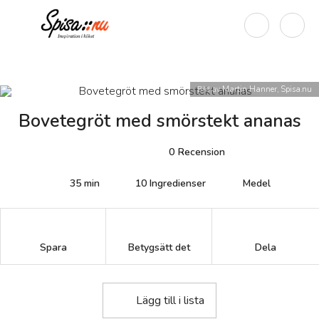
Bild av
Martin Hanner, Spisa.nu
Bovetegröt med smörstekt ananas
0
Recension
35 min
10
Ingredienser
Medel
Betygsätt det
Spara
Dela
Lägg till i lista