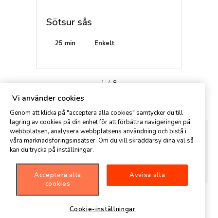
Sötsur sås
Svart
25 min
Enkelt
25 mi
1
/
8
Kommentar
Vi använder cookies
Genom att klicka på "acceptera alla cookies" samtycker du till
lagring av cookies på din enhet för att förbättra navigeringen på
webbplatsen, analysera webbplatsens användning och bistå i
våra marknadsföringsinsatser. Om du vill skräddarsy dina val så
kan du trycka på inställningar.
Acceptera alla
Avvisa alla
cookies
Cookie-inställningar