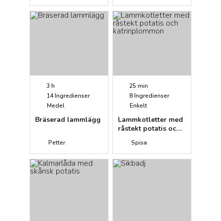
3 h
25 min
14
Ingredienser
8
Ingredienser
Medel
Enkelt
Bräserad lammlägg
Lammkotletter med
råstekt potatis och
katrinplommon
Petter
Spisa