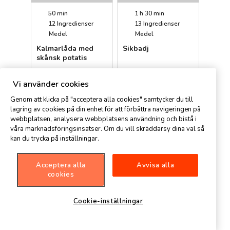
50 min
1 h 30 min
12
Ingredienser
13
Ingredienser
Medel
Medel
Kalmarlåda med
Sikbadj
skånsk potatis
Petter
Magnus
Vi använder cookies
Genom att klicka på "acceptera alla cookies" samtycker du till
lagring av cookies på din enhet för att förbättra navigeringen på
webbplatsen, analysera webbplatsens användning och bistå i
våra marknadsföringsinsatser. Om du vill skräddarsy dina val så
kan du trycka på inställningar.
Acceptera alla
Avvisa alla
1 h 15 min
4 h
cookies
7
Ingredienser
19
Ingredienser
Medel
Medel
Cookie-inställningar
Lammlägg i ugn
Rosmarinkryddad
lammlägg
Spisa
Petter