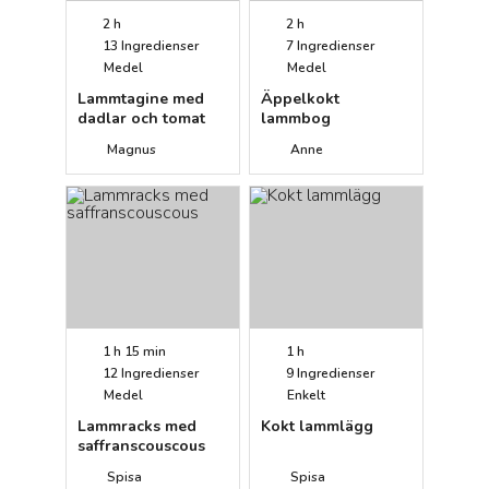
2 h
2 h
13
Ingredienser
7
Ingredienser
Medel
Medel
Lammtagine med
Äppelkokt
dadlar och tomat
lammbog
Magnus
Anne
1 h 15 min
1 h
12
Ingredienser
9
Ingredienser
Medel
Enkelt
Lammracks med
Kokt lammlägg
saffranscouscous
Spisa
Spisa