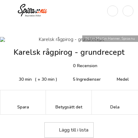
Bild av
Martin Hanner, Spisa.nu
Karelsk rågpirog - grundrecept
0
Recension
30 min
( + 30 min )
5
Ingredienser
Medel
Betygsätt det
Spara
Dela
Lägg till i lista