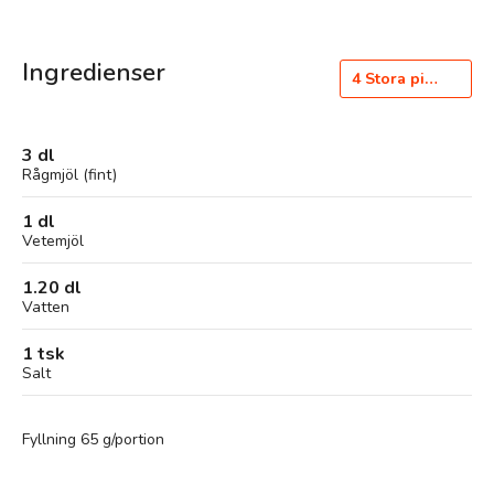
Ingredienser
4
Stora piroger
3 dl
Rågmjöl (fint)
1 dl
Vetemjöl
1.20 dl
Vatten
1 tsk
Salt
Fyllning 65 g/portion