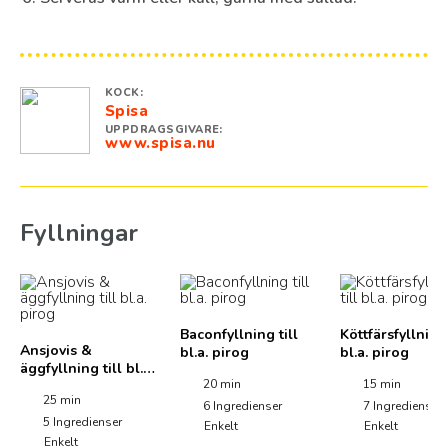
KOCK:
Spisa
UPPDRAGSGIVARE:
www.spisa.nu
Fyllningar
Baconfyllning till
Köttfärsfyllning 
Ansjovis &
bl.a. pirog
bl.a. pirog
äggfyllning till bl.a.
20 min
15 min
pirog
25 min
6
Ingredienser
7
Ingredienser
5
Ingredienser
Enkelt
Enkelt
Enkelt