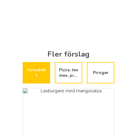
Fler förslag
Huvudrät
Pizza, tex
Piroger
t
mex, piro
ger