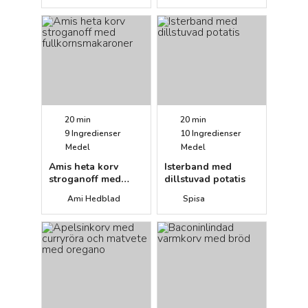
20 min
20 min
9
Ingredienser
10
Ingredienser
Medel
Medel
Amis heta korv
Isterband med
stroganoff med
dillstuvad potatis
fullkornsmakaroner
Ami Hedblad
Spisa