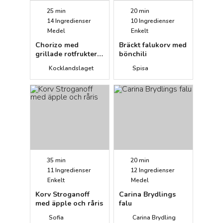
25 min
20 min
14
Ingredienser
10
Ingredienser
Medel
Enkelt
Chorizo med
Bräckt falukorv med
grillade rotfrukter
bönchili
och
Kocklandslaget
Spisa
yoghurtdressing
35 min
20 min
11
Ingredienser
12
Ingredienser
Enkelt
Medel
Korv Stroganoff
Carina Brydlings
med äpple och råris
falu
Sofia
Carina Brydling