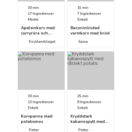
30 min
15 min
17
Ingredienser
7
Ingredienser
Medel
Enkelt
Apelsinkorv med
Baconinlindad
curryröra och
varmkorv med bröd
matvete med
Kocklandslaget
Spisa
oregano
30 min
25 min
13
Ingredienser
8
Ingredienser
Enkelt
Enkelt
Korvpanna med
Kryddstark
potatismos
kabanospytt med
råstekt potatis
Petter
Petter