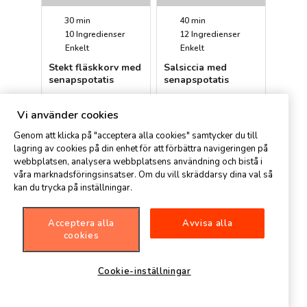
30 min
40 min
10
Ingredienser
12
Ingredienser
Enkelt
Enkelt
Stekt fläskkorv med
Salsiccia med
senapspotatis
senapspotatis
Petter
Petter
Vi använder cookies
Genom att klicka på "acceptera alla cookies" samtycker du till
lagring av cookies på din enhet för att förbättra navigeringen på
webbplatsen, analysera webbplatsens användning och bistå i
våra marknadsföringsinsatser. Om du vill skräddarsy dina val så
kan du trycka på inställningar.
Acceptera alla
Avvisa alla
1 h
cookies
15
Ingredienser
Avancerat
Cookie-inställningar
Bratwurst
Magnus