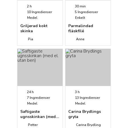
2 h
30 min
10
Ingredienser
5
Ingredienser
Medel
Enkelt
Griljerad kokt
Parmalindad
skinka
fläskfilé
Pia
Anne
24 h
3 h
7
Ingredienser
13
Ingredienser
Medel
Medel
Saftigaste
Carina Brydlings
ugnsskinkan (med
gryta
el. utan ben)
Petter
Carina Brydling