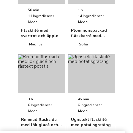
50 min
1 h
11
Ingredienser
14
Ingredienser
Medel
Medel
Fläskfilé med
Plommonspäckad
svartrot och äpple
fläskkarré med
rotfruktsgratäng
Magnus
Sofia
3 h
45 min
6
Ingredienser
6
Ingredienser
Medel
Medel
Rimmad fläsksida
Ugnstekt fläskfilé
med lök glacé och
med potatisgratäng
råstekt potatis