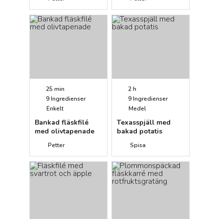
25 min
2 h
9
Ingredienser
9
Ingredienser
Enkelt
Medel
Bankad fläskfilé
Texasspjäll med
med olivtapenade
bakad potatis
Petter
Spisa