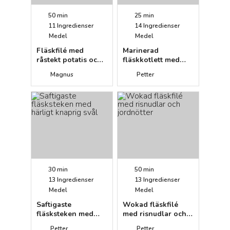
50 min
25 min
11
Ingredienser
14
Ingredienser
Medel
Medel
Fläskfilé med
Marinerad
råstekt potatis och
fläskkotlett med
vitlökssmör
vitvinsbrässerad
Magnus
Petter
paprikakapris
30 min
50 min
13
Ingredienser
13
Ingredienser
Medel
Medel
Saftigaste
Wokad fläskfilé
fläsksteken med
med risnudlar och
härligt knaprig svål
jordnötter
Petter
Petter