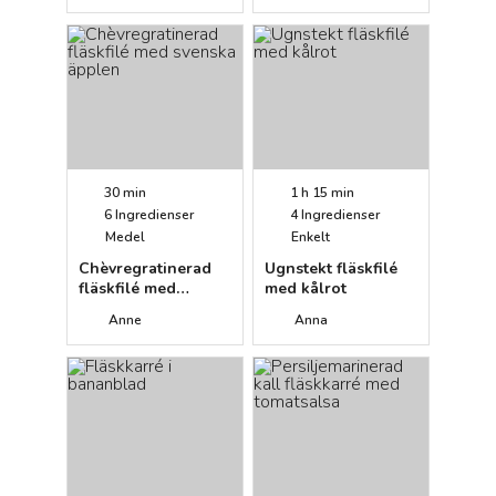
30 min
1 h 15 min
6
Ingredienser
4
Ingredienser
Medel
Enkelt
Chèvregratinerad
Ugnstekt fläskfilé
fläskfilé med
med kålrot
svenska äpplen
Anne
Anna