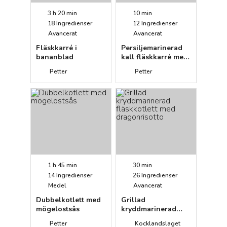
3 h 20 min
10 min
18
Ingredienser
12
Ingredienser
Avancerat
Avancerat
Fläskkarré i
Persiljemarinerad
bananblad
kall fläskkarré med
tomatsalsa
Petter
Petter
1 h 45 min
30 min
14
Ingredienser
26
Ingredienser
Medel
Avancerat
Dubbelkotlett med
Grillad
mögelostsås
kryddmarinerad
fläskkotlett med
Petter
Kocklandslaget