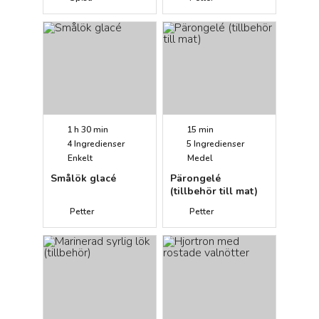
1 h 30 min
15 min
4
Ingredienser
5
Ingredienser
Enkelt
Medel
Smålök glacé
Pärongelé
(tillbehör till mat)
Petter
Petter