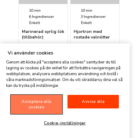
10 min
10 min
6
Ingredienser
3
Ingredienser
Enkelt
Enkelt
Marinerad syrlig lök
Hjortron med
(tillbehör)
rostade valnötter
Petter
Anne
Vi använder cookies
Genom att klicka på "acceptera alla cookies" samtycker du till
lagring av cookies på din enhet för att förbättra navigeringen på
webbplatsen, analysera webbplatsens användning och bistå i
våra marknadsföringsinsatser. Om du vill skräddarsy dina val så
kan du trycka på inställningar.
Acceptera alla
Avvisa alla
40 min
30 min
cookies
7
Ingredienser
4
Ingredienser
Enkelt
Enkelt
Cookie-inställningar
Marinerade
Råstekt potatis i
rödbetor
panna