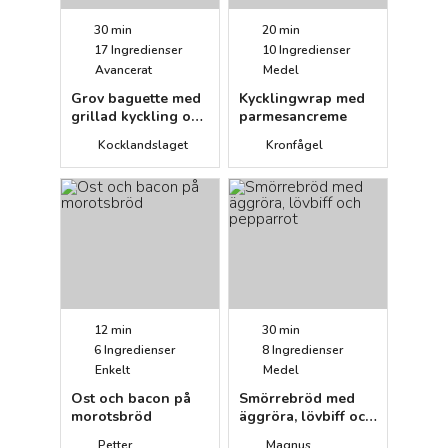
30 min
20 min
17
Ingredienser
10
Ingredienser
Avancerat
Medel
Grov baguette med
Kycklingwrap med
grillad kyckling och
parmesancreme
mojo rojo
Kocklandslaget
Kronfågel
12 min
30 min
6
Ingredienser
8
Ingredienser
Enkelt
Medel
Ost och bacon på
Smörrebröd med
morotsbröd
äggröra, lövbiff och
pepparrot
Petter
Magnus