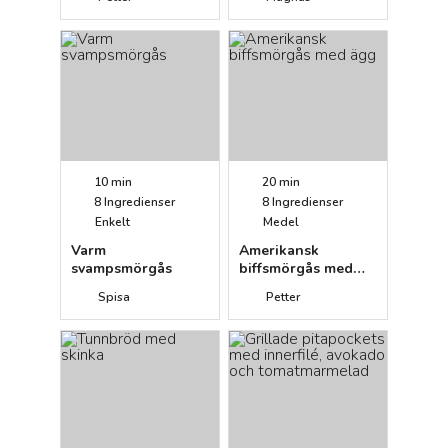
10 min
20 min
8
Ingredienser
8
Ingredienser
Enkelt
Medel
Varm
Amerikansk
svampsmörgås
biffsmörgås med
ägg
Spisa
Petter