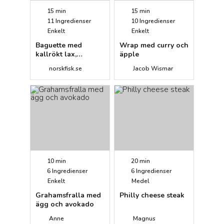
15 min
15 min
11
Ingredienser
10
Ingredienser
Enkelt
Enkelt
Baguette med
Wrap med curry och
kallrökt lax,
äpple
färskost, gurka,
norskfisk.se
Jacob Wismar
rödlök och
pepparrot
10 min
20 min
6
Ingredienser
6
Ingredienser
Enkelt
Medel
Grahamsfralla med
Philly cheese steak
ägg och avokado
Anne
Magnus