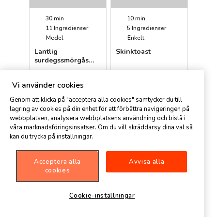
30 min
10 min
11
Ingredienser
5
Ingredienser
Medel
Enkelt
Lantlig
Skinktoast
surdegssmörgås
med linser och
Anne
Petter
grillad kyckling
Vi använder cookies
Genom att klicka på "acceptera alla cookies" samtycker du till
lagring av cookies på din enhet för att förbättra navigeringen på
webbplatsen, analysera webbplatsens användning och bistå i
våra marknadsföringsinsatser. Om du vill skräddarsy dina val så
kan du trycka på inställningar.
Acceptera alla
Avvisa alla
10 min
10 min
cookies
7
Ingredienser
7
Ingredienser
Enkelt
Enkelt
Cookie-inställningar
Tunnbrödsrullar
Formbrödsbotten
med lax och
till smörgåstårta
färskost