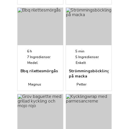
6 h
5 min
7
Ingredienser
5
Ingredienser
Medel
Enkelt
Bbq rilettesmörgås
Strömmingsböckling
på macka
Magnus
Petter