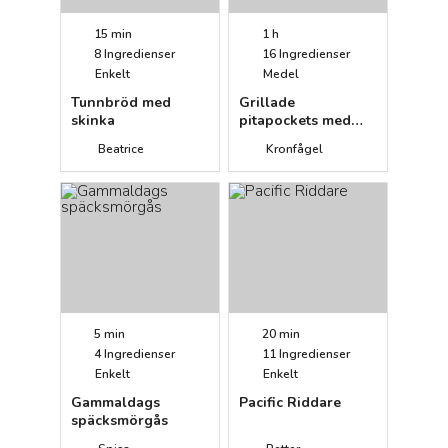
15 min
1 h
8
Ingredienser
16
Ingredienser
Enkelt
Medel
Tunnbröd med
Grillade
skinka
pitapockets med
innerfilé, avokado
Beatrice
Kronfågel
och tomatmarmelad
5 min
20 min
4
Ingredienser
11
Ingredienser
Enkelt
Enkelt
Gammaldags
Pacific Riddare
späcksmörgås