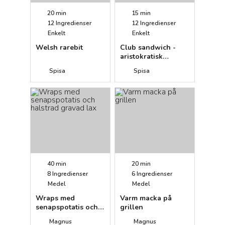
20 min
15 min
12
Ingredienser
12
Ingredienser
Enkelt
Enkelt
Welsh rarebit
Club sandwich -
aristokratisk
kycklingmacka
Spisa
Spisa
40 min
20 min
8
Ingredienser
6
Ingredienser
Medel
Medel
Wraps med
Varm macka på
senapspotatis och
grillen
halstrad gravad lax
Magnus
Magnus