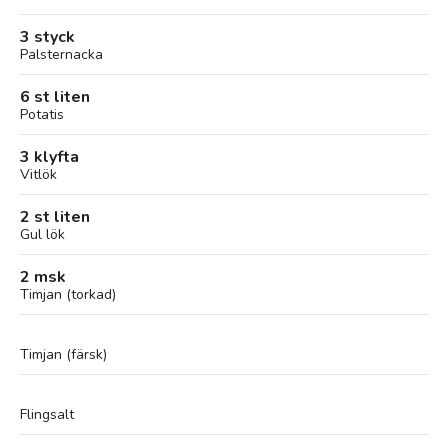
3 styck
Palsternacka
6 st liten
Potatis
3 klyfta
Vitlök
2 st liten
Gul lök
2 msk
Timjan (torkad)
Timjan (färsk)
Flingsalt