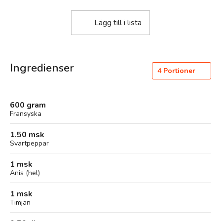
Lägg till i lista
Ingredienser
4
Portioner
600 gram
Fransyska
1.50 msk
Svartpeppar
1 msk
Anis (hel)
1 msk
Timjan