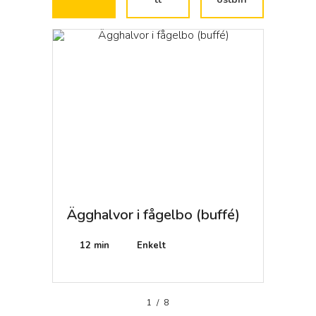
till smakrikedomen.
LÄS MER
Ägghalvor i fågelbo (buffé)
8 bita
12 min
Enkelt
1 h
1
/
8