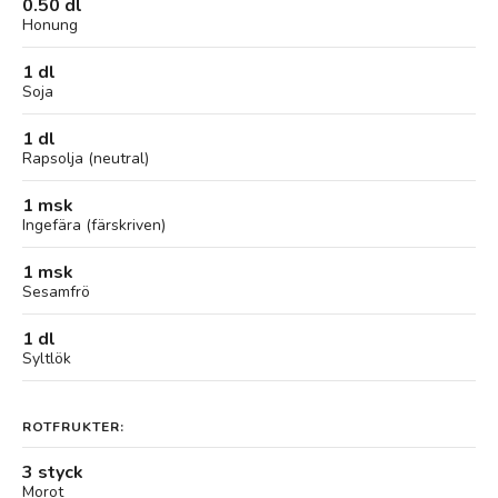
0.50 dl
Honung
1 dl
Soja
1 dl
Rapsolja (neutral)
1 msk
Ingefära (färskriven)
1 msk
Sesamfrö
1 dl
Syltlök
ROTFRUKTER:
3 styck
Morot