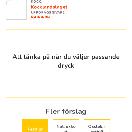
KOCK:
Kocklandslaget
UPPDRAGSGIVARE:
spisa.nu
Att tänka på när du väljer passande
dryck
smakrik oxköttsrätt
Fler förslag
Oxköttsrätter är oftast smakrika. Dels är köttet smakrikt,
dels tillbehören. En klassiker är t.ex. den mustiga
köttgrytan Boeuf bourguignon som är full av smaker.
Nöt, oxkö
Oxstek, r
Marineringar brukar vara smakrika och vin i rätten gör sitt
Festligt
tt
ostbiff