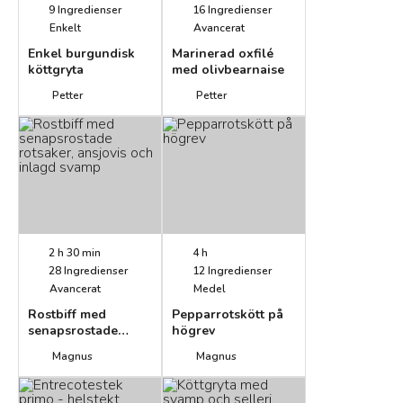
9
Ingredienser
16
Ingredienser
Enkelt
Avancerat
Enkel burgundisk
Marinerad oxfilé
köttgryta
med olivbearnaise
Petter
Petter
2 h 30 min
4 h
28
Ingredienser
12
Ingredienser
Avancerat
Medel
Rostbiff med
Pepparrotskött på
senapsrostade
högrev
rotsaker, ansjovis
Magnus
Magnus
och inlagd svamp