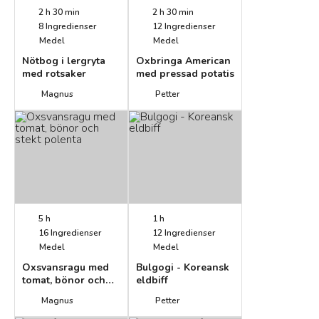
2 h 30 min
2 h 30 min
8
Ingredienser
12
Ingredienser
Medel
Medel
Nötbog i lergryta
Oxbringa American
med rotsaker
med pressad potatis
Magnus
Petter
5 h
1 h
16
Ingredienser
12
Ingredienser
Medel
Medel
Oxsvansragu med
Bulgogi - Koreansk
tomat, bönor och
eldbiff
stekt polenta
Magnus
Petter