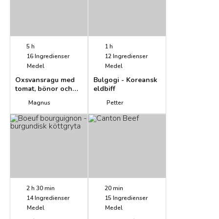
5 h
1 h
16
Ingredienser
12
Ingredienser
Medel
Medel
Oxsvansragu med
Bulgogi - Koreansk
tomat, bönor och
eldbiff
stekt polenta
Magnus
Petter
2 h 30 min
20 min
14
Ingredienser
15
Ingredienser
Medel
Medel