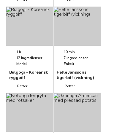
Petter
Petter
karamellsås
(förrätt)
1 h
10 min
12
Ingredienser
7
Ingredienser
Medel
Enkelt
Bulgogi - Koreansk
Pelle Janssons
ryggbiff
tigerbiff (vickning)
Petter
Petter