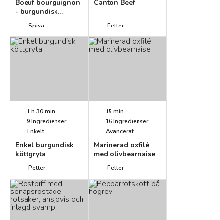
Boeuf bourguignon
Canton Beef
- burgundisk
köttgryta
Spisa
Petter
1 h 30 min
15 min
9
Ingredienser
16
Ingredienser
Enkelt
Avancerat
Enkel burgundisk
Marinerad oxfilé
köttgryta
med olivbearnaise
Petter
Petter