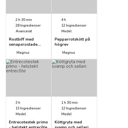
2 h 30 min
4 h
28
Ingredienser
12
Ingredienser
Avancerat
Medel
Rostbiff med
Pepparrotskött på
senapsrostade
högrev
rotsaker, ansjovis
Magnus
Magnus
och inlagd svamp
3 h
1 h 30 min
13
Ingredienser
12
Ingredienser
Medel
Medel
Entrecotestek primo
Köttgryta med
- helstekt entrecôte
svamp och selleri