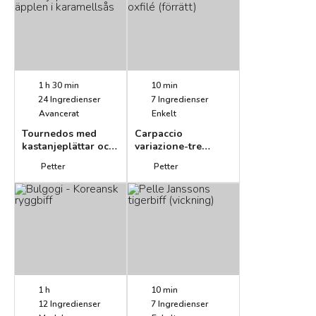
1 h 30 min
10 min
24
Ingredienser
7
Ingredienser
Avancerat
Enkelt
Tournedos med
Carpaccio
kastanjeplättar och
variazione-tre
äpplen i
sorters oxfilé
Petter
Petter
karamellsås
(förrätt)
1 h
10 min
12
Ingredienser
7
Ingredienser