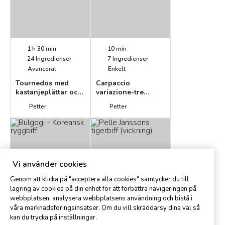
1 h 30 min
10 min
24
Ingredienser
7
Ingredienser
Avancerat
Enkelt
Tournedos med
Carpaccio
kastanjeplättar och
variazione-tre
äpplen i
sorters oxfilé
Petter
Petter
karamellsås
(förrätt)
Vi använder cookies
Genom att klicka på "acceptera alla cookies" samtycker du till
lagring av cookies på din enhet för att förbättra navigeringen på
1 h
10 min
webbplatsen, analysera webbplatsens användning och bistå i
12
Ingredienser
7
Ingredienser
våra marknadsföringsinsatser. Om du vill skräddarsy dina val så
Medel
Enkelt
kan du trycka på inställningar.