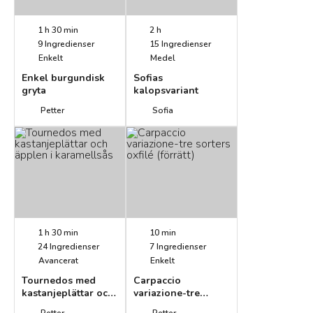
1 h 30 min
2 h
9
Ingredienser
15
Ingredienser
Enkelt
Medel
Enkel burgundisk
Sofias
gryta
kalopsvariant
Petter
Sofia
1 h 30 min
10 min
24
Ingredienser
7
Ingredienser
Avancerat
Enkelt
Tournedos med
Carpaccio
kastanjeplättar och
variazione-tre
äpplen i
sorters oxfilé