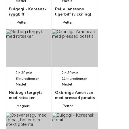
Medel
Enkelt
Bulgogi - Koreansk
Pelle Janssons
ryggbiff
tigerbiff (vickning)
Petter
Petter
2 h 30 min
2 h 30 min
8
Ingredienser
12
Ingredienser
Medel
Medel
Nötbog i lergryta
Oxbringa American
med rotsaker
med pressad potatis
Magnus
Petter