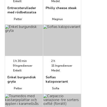
Enkelt
Medel
Entrecoterullader
Philly cheese steak
med rödbetssalsa
Petter
Magnus
1 h 30 min
2 h
9
Ingredienser
15
Ingredienser
Enkelt
Medel
Enkel burgundisk
Sofias
gryta
kalopsvariant
Petter
Sofia