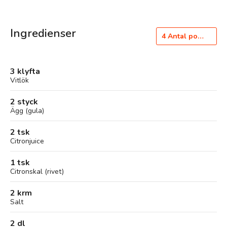
Ingredienser
4
Antal portioner
3 klyfta
Vitlök
2 styck
Ägg (gula)
2 tsk
Citronjuice
1 tsk
Citronskal (rivet)
2 krm
Salt
2 dl