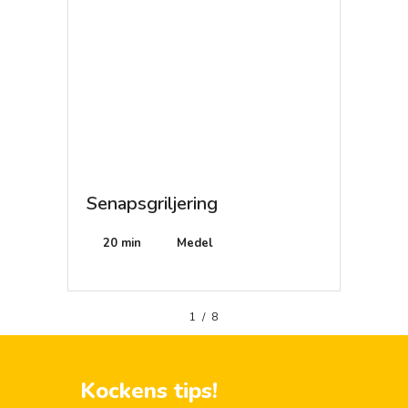
a
Senapsgriljering
Pasta
20 min
Medel
15 mi
1
/
8
Kockens tips!