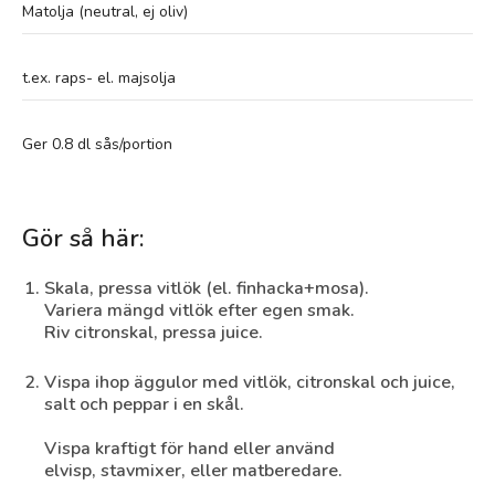
Matolja (neutral, ej oliv)
t.ex. raps- el. majsolja
Ger 0.8 dl sås/portion
Gör så här:
Skala, pressa vitlök (el. finhacka+mosa).
Variera mängd vitlök efter egen smak.
Riv citronskal, pressa juice.
Vispa ihop äggulor med vitlök, citronskal och juice,
salt och peppar i en skål.
Vispa kraftigt för hand eller använd
elvisp, stavmixer, eller matberedare.