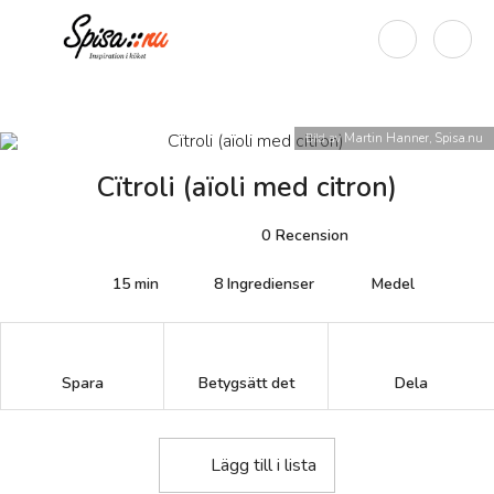
Bild av
Martin Hanner, Spisa.nu
Cïtroli (aïoli med citron)
0
Recension
15 min
8
Ingredienser
Medel
Betygsätt det
Spara
Dela
Lägg till i lista