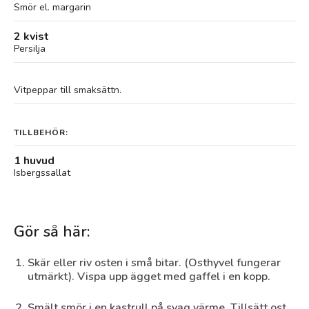
Smör el. margarin
2 kvist
Persilja
Vitpeppar till smaksättn.
TILLBEHÖR:
1 huvud
Isbergssallat
Gör så här:
Skär eller riv osten i små bitar. (Osthyvel fungerar
utmärkt). Vispa upp ägget med gaffel i en kopp.
Smält smör i en kastrull på svag värme. Tillsätt ost,