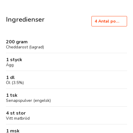
Ingredienser
4
Antal portioner
200 gram
Cheddarost (lagrad)
1 styck
Ägg
1 dl
Öl (3.5%)
1 tsk
Senapspulver (engelsk)
4 st stor
Vitt matbröd
1 msk