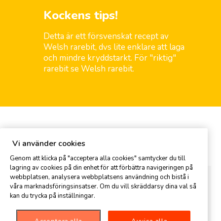
Kockens tips!
Detta är ett försvenskat recept av
Welsh rarebit, dvs lite enklare att laga
och mindre kryddstarkt. För "riktig"
rarebit se Welsh rarebit.
Kommentar
Vi använder cookies
Genom att klicka på "acceptera alla cookies" samtycker du till
lagring av cookies på din enhet för att förbättra navigeringen på
webbplatsen, analysera webbplatsens användning och bistå i
våra marknadsföringsinsatser. Om du vill skräddarsy dina val så
kan du trycka på inställningar.