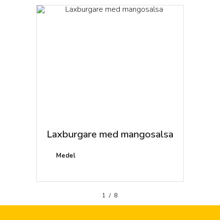
Laxburgare med mangosalsa
Capel
tomat
Medel
20 mi
1
/
8