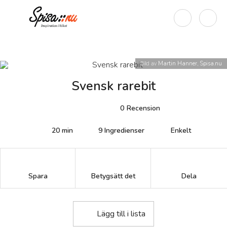
Bild av
Martin Hanner, Spisa.nu
Svensk rarebit
0
Recension
20 min
9
Ingredienser
Enkelt
Betygsätt det
Spara
Dela
Lägg till i lista