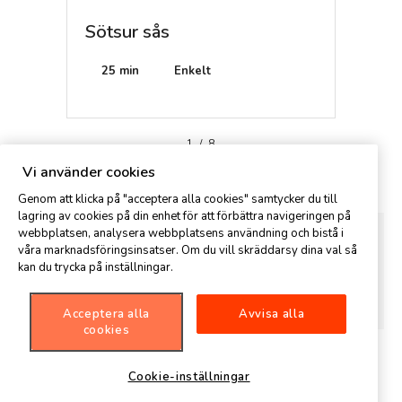
Sötsur sås
Svart
25 min
Enkelt
25 mi
1
/
8
Kommentar
Vi använder cookies
Genom att klicka på "acceptera alla cookies" samtycker du till
lagring av cookies på din enhet för att förbättra navigeringen på
webbplatsen, analysera webbplatsens användning och bistå i
våra marknadsföringsinsatser. Om du vill skräddarsy dina val så
kan du trycka på inställningar.
Acceptera alla
Avvisa alla
cookies
Cookie-inställningar