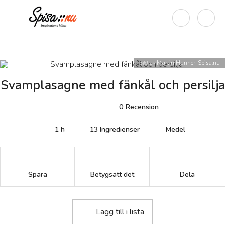
Bild av
Martin Hanner, Spisa.nu
Svamplasagne med fänkål och persilja
0
Recension
1 h
13
Ingredienser
Medel
Betygsätt det
Spara
Dela
Lägg till i lista