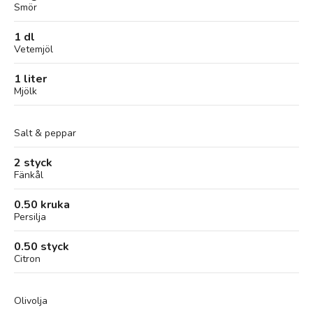
Smör
1 dl
Vetemjöl
1 liter
Mjölk
Salt & peppar
2 styck
Fänkål
0.50 kruka
Persilja
0.50 styck
Citron
Olivolja