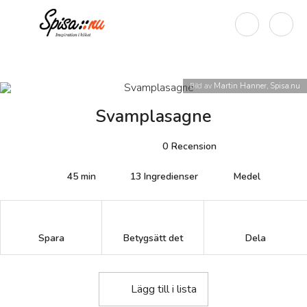
Bild av
Martin Hanner, Spisa.nu
Svamplasagne
0
Recension
45 min
13
Ingredienser
Medel
Betygsätt det
Spara
Dela
Lägg till i lista