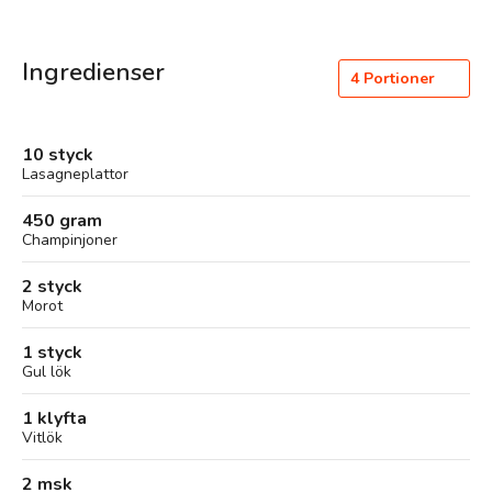
Ingredienser
4
Portioner
10 styck
Lasagneplattor
450 gram
Champinjoner
2 styck
Morot
1 styck
Gul lök
1 klyfta
Vitlök
2 msk