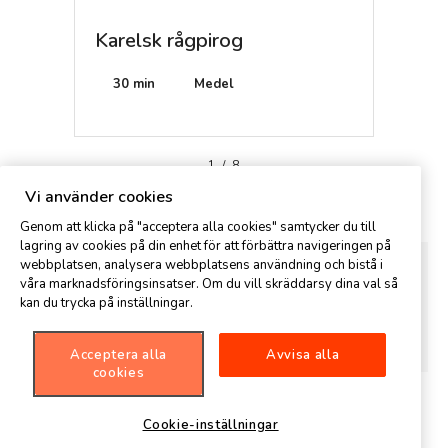
Karelsk rågpirog
Egg B
30 min
Medel
Mede
1
/
8
Kommentar
Vi använder cookies
Genom att klicka på "acceptera alla cookies" samtycker du till
lagring av cookies på din enhet för att förbättra navigeringen på
webbplatsen, analysera webbplatsens användning och bistå i
våra marknadsföringsinsatser. Om du vill skräddarsy dina val så
kan du trycka på inställningar.
Acceptera alla
Avvisa alla
cookies
Cookie-inställningar