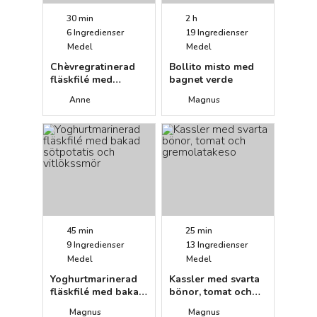
30 min
2 h
6
Ingredienser
19
Ingredienser
Medel
Medel
Chèvregratinerad
Bollito misto med
fläskfilé med
bagnet verde
svenska äpplen
Anne
Magnus
45 min
25 min
9
Ingredienser
13
Ingredienser
Medel
Medel
Yoghurtmarinerad
Kassler med svarta
fläskfilé med bakad
bönor, tomat och
sötpotatis och
gremolatakeso
Magnus
Magnus