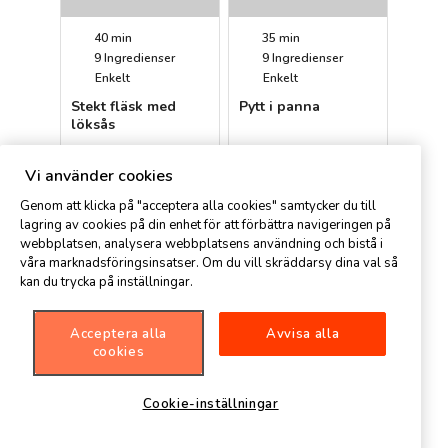
40 min
35 min
9
Ingredienser
9
Ingredienser
Enkelt
Enkelt
Stekt fläsk med
Pytt i panna
löksås
Spisa
Petter
Vi använder cookies
Genom att klicka på "acceptera alla cookies" samtycker du till
lagring av cookies på din enhet för att förbättra navigeringen på
webbplatsen, analysera webbplatsens användning och bistå i
våra marknadsföringsinsatser. Om du vill skräddarsy dina val så
kan du trycka på inställningar.
Acceptera alla
Avvisa alla
20 min
35 min
cookies
9
Ingredienser
11
Ingredienser
Medel
Enkelt
Cookie-inställningar
Enkel rullsylta med
Renskav
rödbetor och kokt
potatis