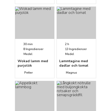
vitlökssmör
30 min
2 h
8
Ingredienser
13
Ingredienser
Medel
Medel
Wokad lamm med
Lammtagine med
purjolök
dadlar och tomat
Petter
Magnus