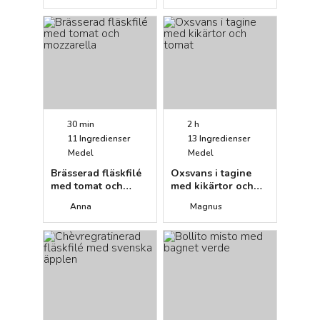
30 min
2 h
11
Ingredienser
13
Ingredienser
Medel
Medel
Brässerad fläskfilé
Oxsvans i tagine
med tomat och
med kikärtor och
mozzarella
tomat
Anna
Magnus