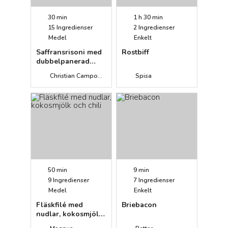
30 min
1 h 30 min
15
Ingredienser
2
Ingredienser
Medel
Enkelt
Saffransrisoni med
Rostbiff
dubbelpanerad
fläskkotlett
Christian Campogiani
Spisa
50 min
9 min
9
Ingredienser
7
Ingredienser
Medel
Enkelt
Fläskfilé med
Briebacon
nudlar, kokosmjölk
och chili