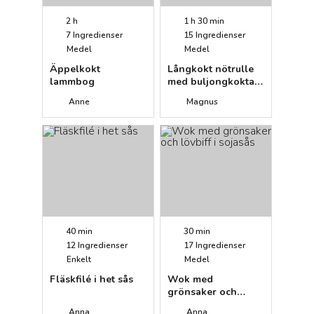
2 h
1 h 30 min
7
Ingredienser
15
Ingredienser
Medel
Medel
Äppelkokt
Långkokt nötrulle
lammbog
med buljongkokta
rotsaker och
Anne
Magnus
senapsgräddfil
40 min
30 min
12
Ingredienser
17
Ingredienser
Enkelt
Medel
Fläskfilé i het sås
Wok med
grönsaker och
lövbiff i sojasås
Anna
Anna