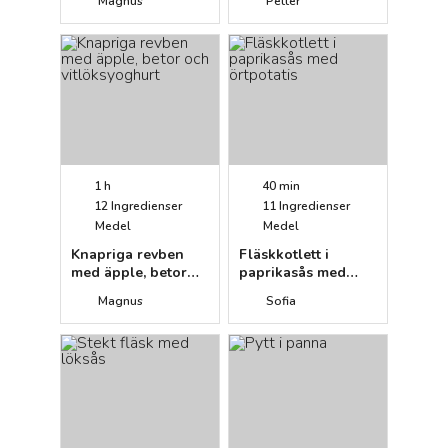
Magnus
Petter
1 h
40 min
12
Ingredienser
11
Ingredienser
Medel
Medel
Knapriga revben
Fläskkotlett i
med äpple, betor
paprikasås med
och vitlöksyoghurt
örtpotatis
Magnus
Sofia