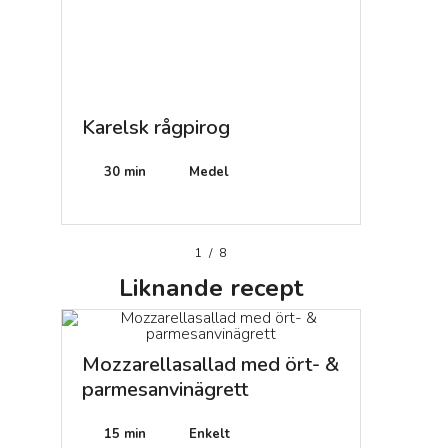
Karelsk rågpirog
Egg Bén
Medel
30 min
Medel
1
/
8
Liknande
recept
Mozzarellasallad med ört- &
parmesanvinägrett
15 min
Enkelt