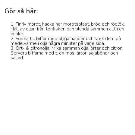
Gör så här:
1. Finriv morot, hacka ner morotsblast, bröd och rödlök.
Häll av oljan från tonfisken och blanda samman allt i en
bunke.
Löjromstoast /
2. Forma till biffar med oljiga händer och stek dem på
medelvärme i olja några minuter på varje sida.
forellromstoast
3. Ört- & citronolja: Mixa samman olja, örter och citron.
Servera biffarna med t. ex mos, ärtor, sojabönor och
sallad.
15 min
Enkelt