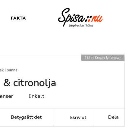
FAKTA
Bild av
Kristin Johansson
isk i panna
 & citronolja
ienser
Enkelt
Betygsätt det
Dela
Skriv ut