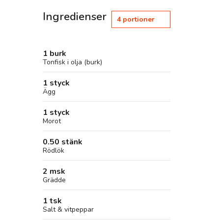
Ingredienser
4
portioner
1 burk
Tonfisk i olja (burk)
1 styck
Ägg
1 styck
Morot
0.50 stänk
Rödlök
2 msk
Grädde
1 tsk
Salt & vitpeppar