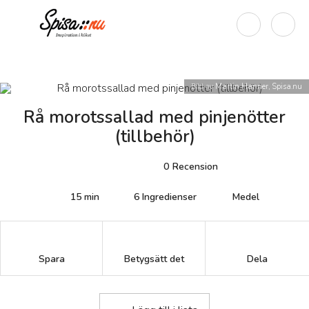
Bild av
Martin Hanner, Spisa.nu
Rå morotssallad med pinjenötter
(tillbehör)
0
Recension
15 min
6
Ingredienser
Medel
Betygsätt det
Spara
Dela