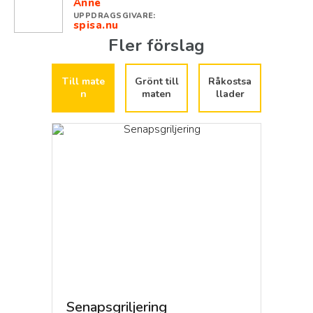
Anne
UPPDRAGSGIVARE:
spisa.nu
Fler förslag
Till mate
Grönt till
Råkostsa
n
maten
llader
a
Senapsgriljering
Pasta