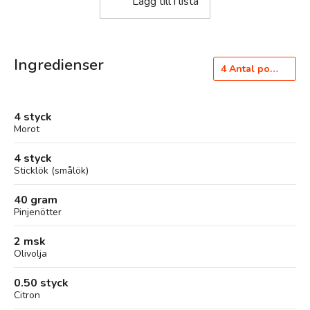
Lägg till i lista
Ingredienser
4
Antal portioner
4 styck
Morot
4 styck
Sticklök (smålök)
40 gram
Pinjenötter
2 msk
Olivolja
0.50 styck
Citron