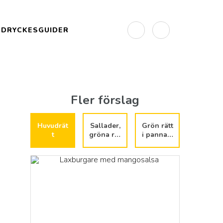
DRYCKESGUIDER
Fler förslag
Huvudrät
Sallader,
Grön rätt
t
gröna rät
i panna/u
ter
gn