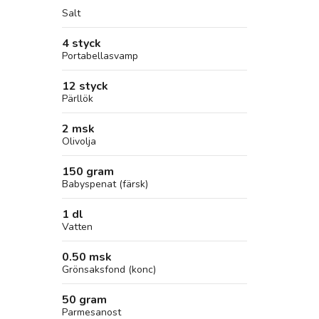
Salt
4 styck
Portabellasvamp
12 styck
Pärllök
2 msk
Olivolja
150 gram
Babyspenat (färsk)
1 dl
Vatten
0.50 msk
Grönsaksfond (konc)
50 gram
Parmesanost