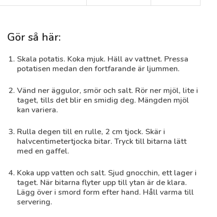
Gör så här:
Skala potatis. Koka mjuk. Häll av vattnet. Pressa
Syrlig blomkålssallad
potatisen medan den fortfarande är ljummen.
30 min
Medel
Vänd ner äggulor, smör och salt. Rör ner mjöl, lite i
taget, tills det blir en smidig deg. Mängden mjöl
kan variera.
Rulla degen till en rulle, 2 cm tjock. Skär i
halvcentimetertjocka bitar. Tryck till bitarna lätt
med en gaffel.
Koka upp vatten och salt. Sjud gnocchin, ett lager i
taget. När bitarna flyter upp till ytan är de klara.
Lägg över i smord form efter hand. Håll varma till
servering.