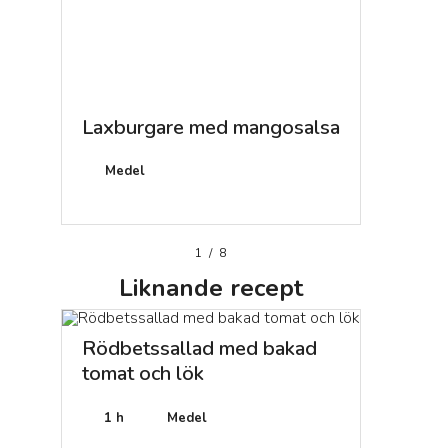
Laxburgare med mangosalsa
Capelli
tomats
Medel
20 min
1
/
8
Liknande
recept
Rödbetssallad med bakad
tomat och lök
1 h
Medel