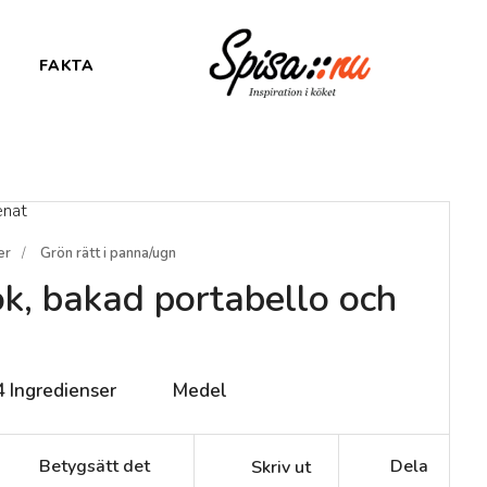
FAKTA
er
Grön rätt i panna/ugn
k, bakad portabello och
4
Ingredienser
Medel
Betygsätt det
Dela
Skriv ut