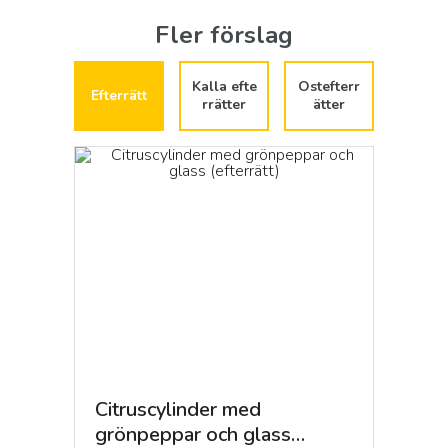
Fler förslag
Pågående arbete.
LÄS MER
Kalla efte
Ostefterr
Efterrätt
rrätter
ätter
Citruscylinder med
Kalvd
grönpeppar och glass
(efter