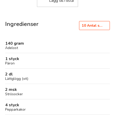
Lägg till i lista
Ingredienser
10
Antal styck
140 gram
Ädelost
1 styck
Päron
2 dl
Lättglögg (vit)
2 msk
Strösocker
4 styck
Pepparkakor