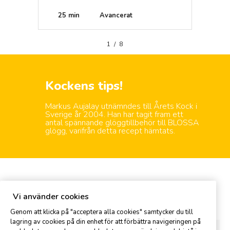
(efterrätt)
25 min
Avancerat
Mede
1
/
8
Kockens tips!
Markus Aujalay utnämndes till Årets Kock i
Sverige år 2004. Han har tagit fram ett
antal spännande glöggtillbehör till BLOSSA
glögg, varifrån detta recept hämtats.
Kommentar
Vi använder cookies
Genom att klicka på "acceptera alla cookies" samtycker du till
lagring av cookies på din enhet för att förbättra navigeringen på