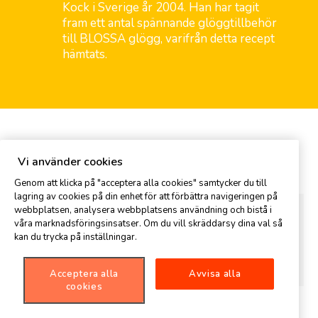
Kock i Sverige år 2004. Han har tagit
fram ett antal spännande glöggtillbehör
till BLOSSA glögg, varifrån detta recept
hämtats.
Kommentar
Vi använder cookies
Genom att klicka på "acceptera alla cookies" samtycker du till
lagring av cookies på din enhet för att förbättra navigeringen på
webbplatsen, analysera webbplatsens användning och bistå i
våra marknadsföringsinsatser. Om du vill skräddarsy dina val så
kan du trycka på inställningar.
Acceptera alla
Avvisa alla
cookies