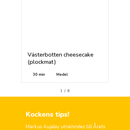
)
Västerbotten cheesecake
Grön 
(plockmat)
Enke
30 min
Medel
1
/
8
Kockens tips!
Markus Aujalay utnämndes till Årets