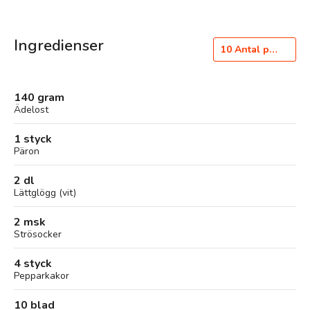
Ingredienser
10
Antal portioner
140 gram
Ädelost
1 styck
Päron
2 dl
Lättglögg (vit)
2 msk
Strösocker
4 styck
Pepparkakor
10 blad