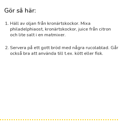
Gör så här:
Häll av oljan från kronärtskockor. Mixa
philadelphiaost, kronärtskockor, juice från citron
och lite salt i en matmixer.
Oliv- och aubergineröra
Servera på ett gott bröd med några rucolablad. Går
30 min
Medel
också bra att använda till t.ex. kött eller fisk.