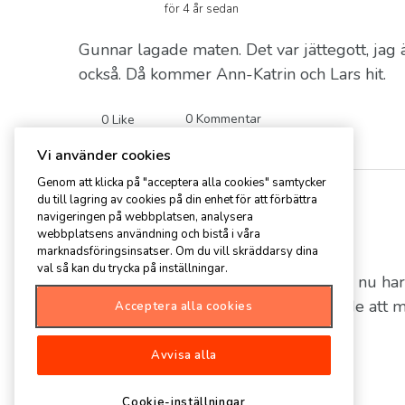
för 4 år sedan
Gunnar lagade maten. Det var jättegott, jag ä
också. Då kommer Ann-Katrin och Lars hit.
0
Kommentar
0
Like
Vi använder cookies
Genom att klicka på "acceptera alla cookies" samtycker
du till lagring av cookies på din enhet för att förbättra
navigeringen på webbplatsen, analysera
Karin Andersson
webbplatsens användning och bistå i våra
för 4 år sedan
marknadsföringsinsatser. Om du vill skräddarsy dina
val så kan du trycka på inställningar.
Den blev väldigt syrlig i min mun och nu har j
citron istället för en klyfta vilket gjorde att
Acceptera alla cookies
recept bättre!😡
Avvisa alla
0
Kommentar
0
Like
Cookie-inställningar