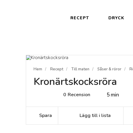
RECEPT
DRYCK
Hem
Recept
Till maten
Såser & röror
R
Kronärtskocksröra
0
Recension
5 min
Spara
Lägg till i lista