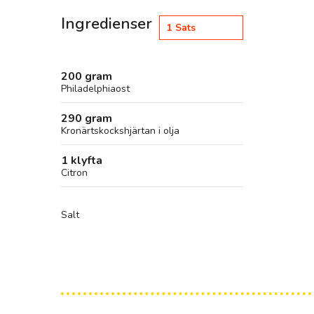
Ingredienser
1
Sats
200 gram
Philadelphiaost
290 gram
Kronärtskockshjärtan i olja
1 klyfta
Citron
Salt