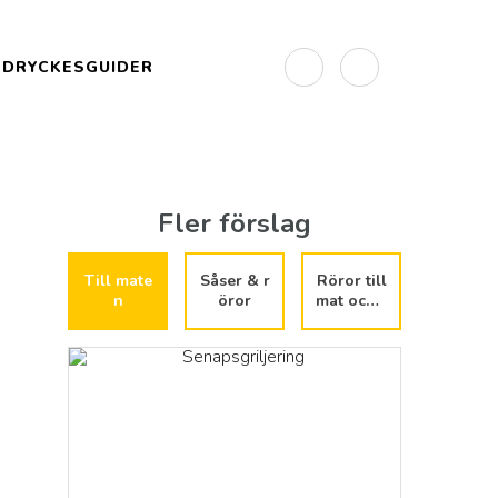
DRYCKESGUIDER
Fler förslag
Till mate
Såser & r
Röror till
n
öror
mat och s
mörgås