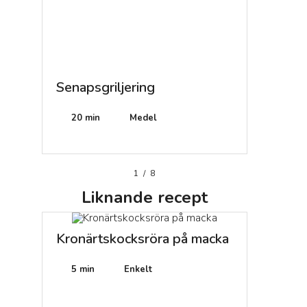
Senapsgriljering
Pasta -
20 min
Medel
15 min
1
/
8
Liknande
recept
Kronärtskocksröra på macka
5 min
Enkelt