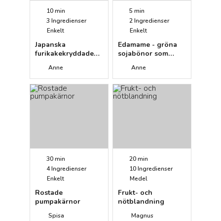
10 min
5 min
3
Ingredienser
2
Ingredienser
Enkelt
Enkelt
Japanska
Edamame - gröna
furikakekryddade
sojabönor som
cashewnötter
snacks
Anne
Anne
rostade i tamarisoja
30 min
20 min
4
Ingredienser
10
Ingredienser
Enkelt
Medel
Rostade
Frukt- och
pumpakärnor
nötblandning
Spisa
Magnus