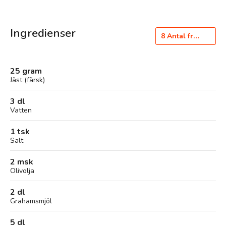
Ingredienser
8
Antal frallor
25 gram
Jäst (färsk)
3 dl
Vatten
1 tsk
Salt
2 msk
Olivolja
2 dl
Grahamsmjöl
5 dl