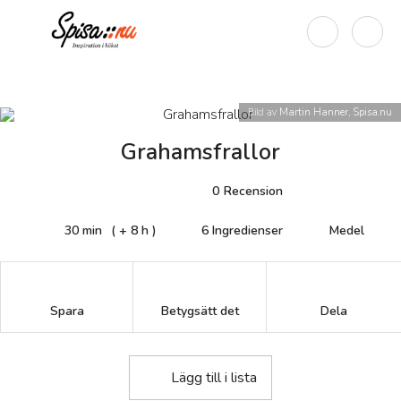
Bild av
Martin Hanner, Spisa.nu
Grahamsfrallor
0
Recension
30 min
( + 8 h )
6
Ingredienser
Medel
Betygsätt det
Spara
Dela
Lägg till i lista