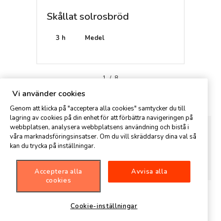
ajdeg
Skållat solrosbröd
Skots
is
3 h
Medel
20 mi
1
/
8
Kommentar
Vi använder cookies
Genom att klicka på "acceptera alla cookies" samtycker du till
lagring av cookies på din enhet för att förbättra navigeringen på
webbplatsen, analysera webbplatsens användning och bistå i
våra marknadsföringsinsatser. Om du vill skräddarsy dina val så
kan du trycka på inställningar.
Acceptera alla
Avvisa alla
cookies
Cookie-inställningar