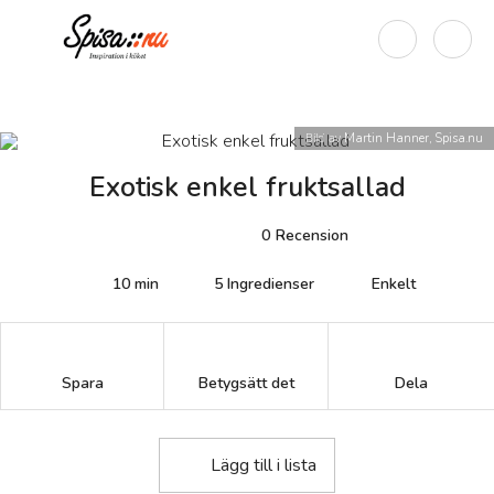
Bild av
Martin Hanner, Spisa.nu
Exotisk enkel fruktsallad
0
Recension
10 min
5
Ingredienser
Enkelt
Betygsätt det
Spara
Dela
Lägg till i lista