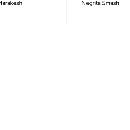
Marakesh
Negrita Smash
11
Ingredienser
10
Ingredienser
Ljunggrens / Spisa
Gond
l Diablo Nilsson
Nacional de Cuba