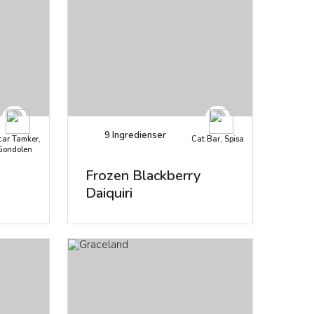
9
Ingredienser
ar Tamker,
Cat Bar, Spisa
Gondolen
Frozen Blackberry
Daiquiri