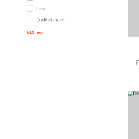
Lime
Cocktailshaker
611
mer
P