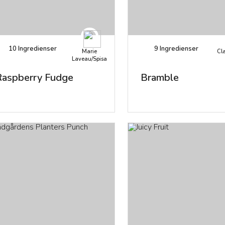
10
Ingredienser
9
Ingredienser
Marie
Cla
Laveau/Spisa
Raspberry Fudge
Bramble