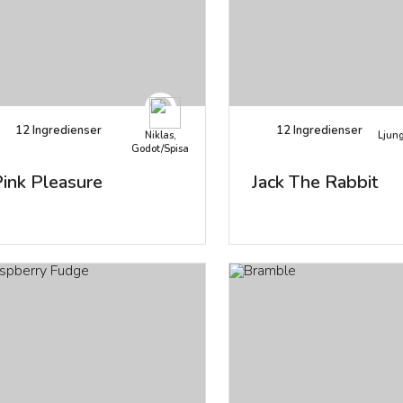
12
Ingredienser
12
Ingredienser
Niklas,
Ljung
Godot/Spisa
ink Pleasure
Jack The Rabbit