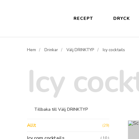
RECEPT
DRYCK
Hem
Drinkar
Välj DRINKTYP
Icy cocktails
Icy cock
Tillbaka till
Välj DRINKTYP
Allt
(29)
Icy rom cocktails
( 10 )