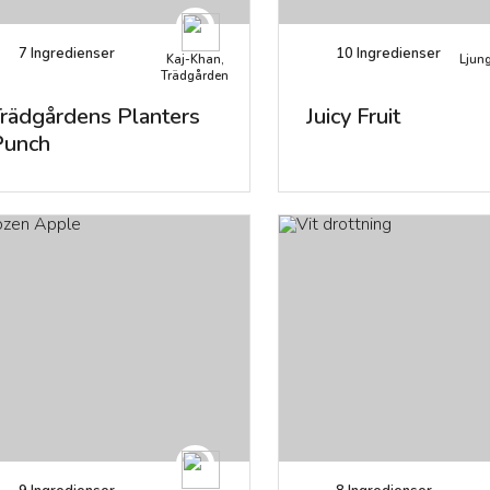
7
Ingredienser
10
Ingredienser
Kaj-Khan,
Ljung
Trädgården
rädgårdens Planters
Juicy Fruit
Punch