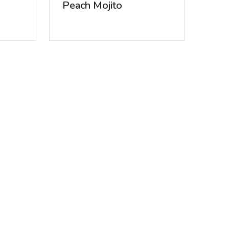
Peach Mojito
8
Ingredienser
olen / Spisa
Michael, Spisa
Gale Warning