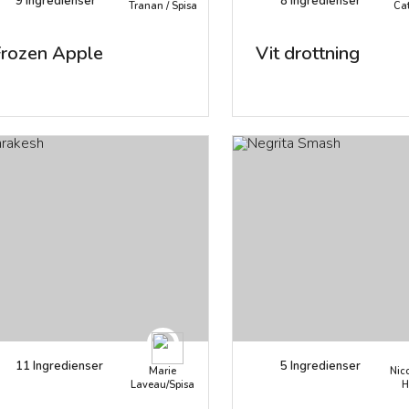
9
Ingredienser
8
Ingredienser
Tranan / Spisa
Cat
Frozen Apple
Vit drottning
11
Ingredienser
5
Ingredienser
Marie
Nic
Laveau/Spisa
H