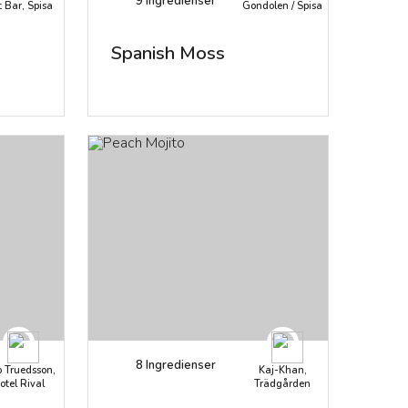
9
Ingredienser
 Bar, Spisa
Gondolen / Spisa
Spanish Moss
8
Ingredienser
o Truedsson,
Kaj-Khan,
otel Rival
Trädgården