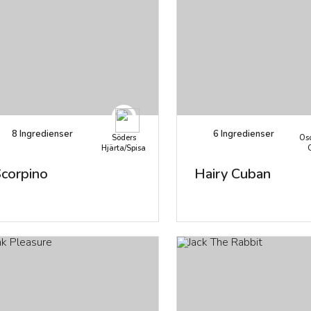
8
Ingredienser
6
Ingredienser
Söders
Osc
Hjärta/Spisa
corpino
Hairy Cuban