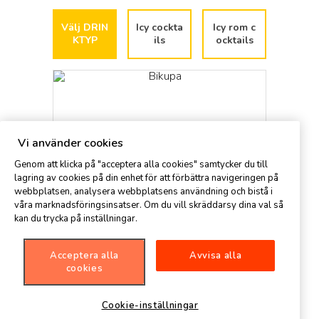
Välj DRIN
Icy cockta
Icy rom c
KTYP
ils
ocktails
Vi använder cookies
Genom att klicka på "acceptera alla cookies" samtycker du till
lagring av cookies på din enhet för att förbättra navigeringen på
webbplatsen, analysera webbplatsens användning och bistå i
våra marknadsföringsinsatser. Om du vill skräddarsy dina val så
kan du trycka på inställningar.
Bikupa
Bellin
Acceptera alla
Avvisa alla
cookies
bellin
Cookie-inställningar