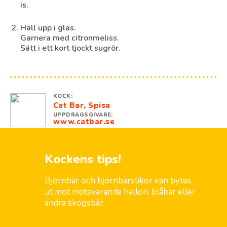
is.
Häll upp i glas.
Garnera med citronmeliss.
Sätt i ett kort tjockt sugrör.
KOCK:
Cat Bar, Spisa
UPPDRAGSGIVARE:
www.catbar.se
Kockens tips!
Björnbär och björnbärslikör kan bytas
ut mot motsvarande hallon, blåbär eller
andra skogsbär.