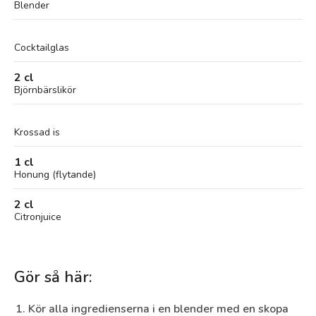
Blender
Cocktailglas
2 cl
Björnbärslikör
Krossad is
1 cl
Honung (flytande)
2 cl
Citronjuice
Gör så här:
Kör alla ingredienserna i en blender med en skopa