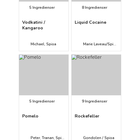
5
Ingredienser
8
Ingredienser
Vodkatini /
Liquid Cocaine
Kangaroo
Michael, Spisa
Marie Laveau/Spisa
5
Ingredienser
9
Ingredienser
Pomelo
Rockefeller
Peter, Tranan, Spisa
Gondolen / Spisa