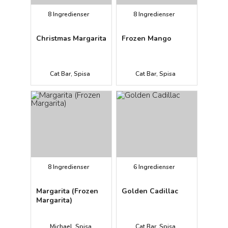
8
Ingredienser
8
Ingredienser
Christmas Margarita
Frozen Mango
Cat Bar, Spisa
Cat Bar, Spisa
8
Ingredienser
6
Ingredienser
Margarita (Frozen
Golden Cadillac
Margarita)
Michael, Spisa
Cat Bar, Spisa