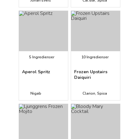
Johan Evers
Cat Bar, Spisa
5
Ingredienser
10
Ingredienser
Aperol Spritz
Frozen Upstairs
Daiquiri
Nigab
Clarion, Spisa