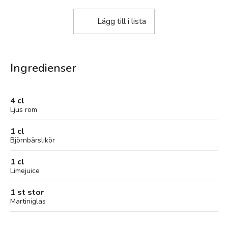
Lägg till i lista
Ingredienser
4 cl
Ljus rom
1 cl
Björnbärslikör
1 cl
Limejuice
1 st stor
Martiniglas