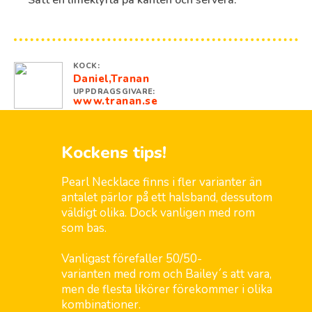
Sätt en limeklyfta på kanten och servera.
KOCK:
Daniel,Tranan
UPPDRAGSGIVARE:
www.tranan.se
Kockens tips!
Pearl Necklace finns i fler varianter än
antalet pärlor på ett halsband, dessutom
väldigt olika. Dock vanligen med rom
som bas.
Vanligast förefaller 50/50-
varianten med rom och Bailey´s att vara,
men de flesta likörer förekommer i olika
kombinationer.