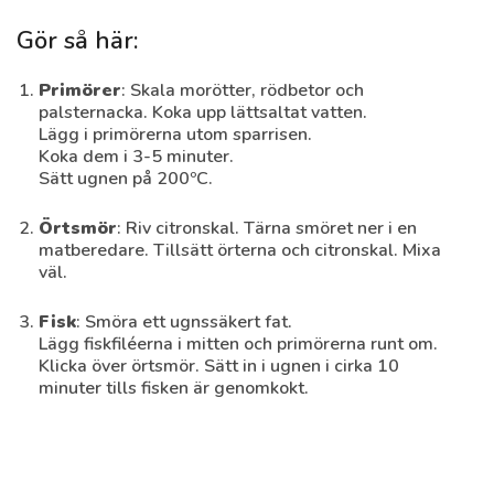
Gör så här:
Primörer
: Skala morötter, rödbetor och
palsternacka. Koka upp lättsaltat vatten.
Lägg i primörerna utom sparrisen.
Ryggbiff
Koka dem i 3-5 minuter.
Sätt ugnen på 200ºC.
2 h
Medel
Örtsmör
: Riv citronskal. Tärna smöret ner i en
matberedare. Tillsätt örterna och citronskal. Mixa
väl.
Fisk
: Smöra ett ugnssäkert fat.
Lägg fiskfiléerna i mitten och primörerna runt om.
Klicka över örtsmör. Sätt in i ugnen i cirka 10
minuter tills fisken är genomkokt.