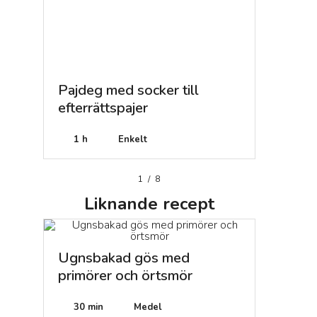
Pajdeg med socker till
Plättar
efterrättspajer
grundr
1 h
Enkelt
30 min
1
/
8
Liknande
recept
Ugnsbakad gös med
primörer och örtsmör
30 min
Medel