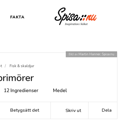
FAKTA
Bild av
Martin Hanner, Spisa.nu
pt
Fisk & skaldjur
rimörer
12
Ingredienser
Medel
Betygsätt det
Dela
Skriv ut