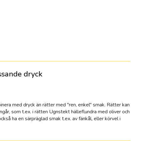
assande dryck
binera med dryck än rätter med "ren, enkel" smak. Rätter kan
går, som t.ex. i rätten Ugnstekt hälleflundra med oliver och
ckså ha en särpräglad smak t.ex. av fänkål, eller körvel i