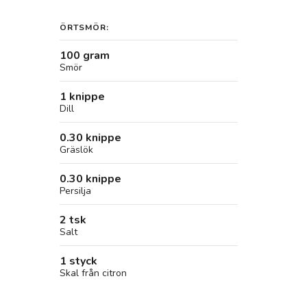
ÖRTSMÖR:
100 gram
Smör
1 knippe
Dill
0.30 knippe
Gräslök
0.30 knippe
Persilja
2 tsk
Salt
1 styck
Skal från citron