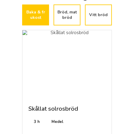
Baka & fr
Bröd, mat
Vitt bröd
ukost
bröd
ajdeg
Skållat solrosbröd
Skots
is
3 h
Medel
20 mi