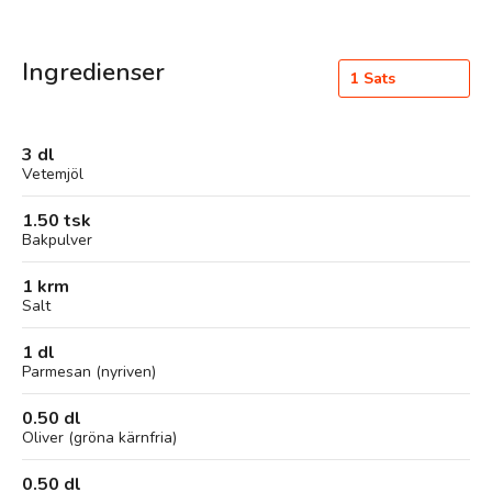
Ingredienser
1
Sats
3 dl
Vetemjöl
1.50 tsk
Bakpulver
1 krm
Salt
1 dl
Parmesan (nyriven)
0.50 dl
Oliver (gröna kärnfria)
0.50 dl