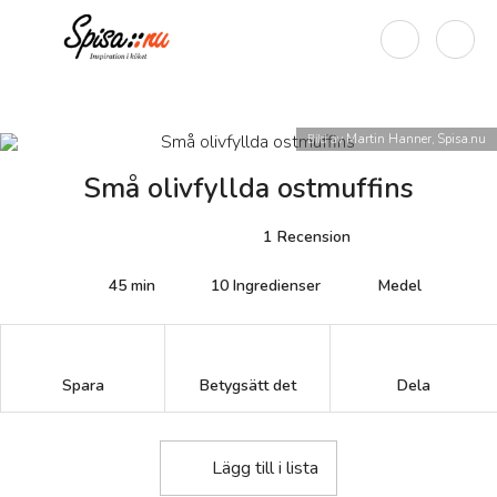
Bild av
Martin Hanner, Spisa.nu
Små olivfyllda ostmuffins
1
Recension
45 min
10
Ingredienser
Medel
Betygsätt det
Spara
Dela
Lägg till i lista