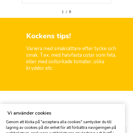
1
/
8
Kockens tips!
Variera med smaksättare efter tycke och
smak. T.ex. med halvfasta ostar som feta,
eller med soltorkade tomater, olika
kryddor etc.
Kommentar
Vi använder cookies
Genom att klicka på "acceptera alla cookies" samtycker du till
lagring av cookies på din enhet för att förbättra navigeringen på