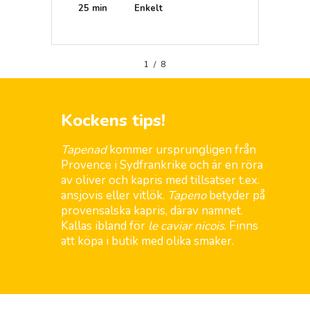
25 min
Enkelt
25 mi
1
/
8
Kockens tips!
Tapenad
kommer ursprungligen från
Provence i Sydfrankrike och är en röra
av oliver och kapris med tillsatser t.ex.
ansjovis eller vitlök.
Tapeno
betyder på
provensalska kapris, därav namnet.
Kallas ibland för
le caviar nicois
. Finns
att köpa i butik med olika smaker.