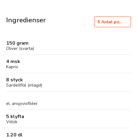
Ingredienser
5
Antal portioner
150 gram
Oliver (svarta)
4 msk
Kapris
8 styck
Sardellfilé (inlagd)
el. ansjovisfiléer
5 klyfta
Vitlök
1.20 dl