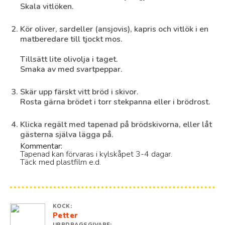
Skala vitlöken.
Kör oliver, sardeller (ansjovis), kapris och vitlök i en
matberedare till tjockt mos.
Tillsätt lite olivolja i taget.
Smaka av med svartpeppar.
Skär upp färskt vitt bröd i skivor.
Rosta gärna brödet i torr stekpanna eller i brödrost.
Klicka regält med tapenad på brödskivorna, eller låt
gästerna själva lägga på.
Kommentar:
Tapenad kan förvaras i kylskåpet 3-4 dagar.
Täck med plastfilm e.d.
KOCK:
Petter
UPPDRAGSGIVARE: