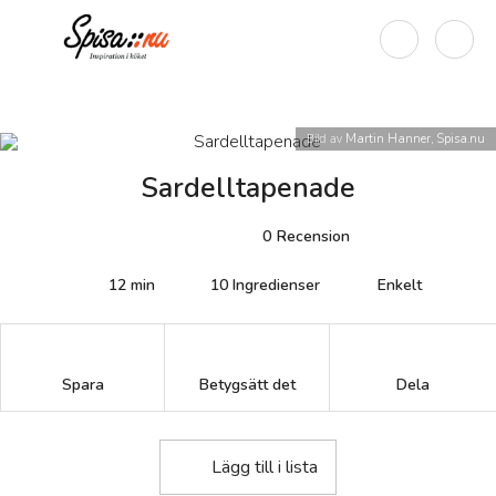
Bild av
Martin Hanner, Spisa.nu
Sardelltapenade
0
Recension
12 min
10
Ingredienser
Enkelt
Betygsätt det
Spara
Dela
Lägg till i lista