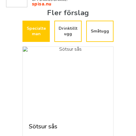
spisa.nu
Fler förslag
Specialte
Drinktillt
Småtugg
man
ugg
Sötsur sås
Svart