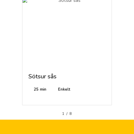
Sötsur sås
Svart
25 min
Enkelt
25 mi
1
/
8