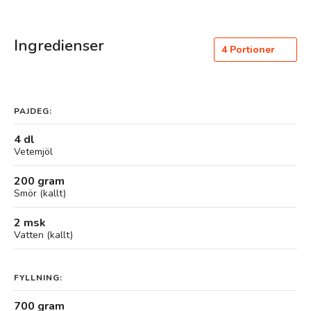
Ingredienser
4
Portioner
PAJDEG:
4 dl
Vetemjöl
200 gram
Smör (kallt)
2 msk
Vatten (kallt)
FYLLNING:
700 gram