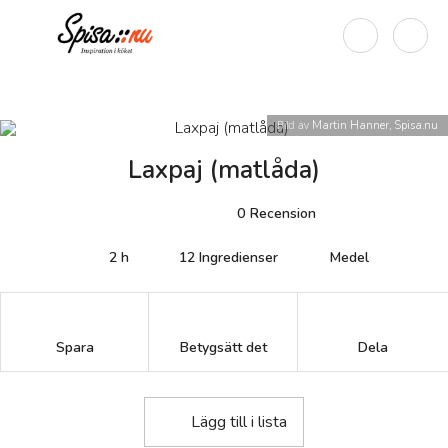
Bild av
Martin Hanner, Spisa.nu
Laxpaj (matlåda)
0
Recension
2 h
12
Ingredienser
Medel
Betygsätt det
Spara
Dela
Lägg till i lista