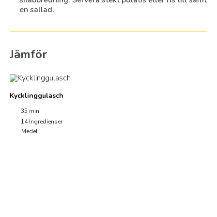
snabbredning. Servera stekt potatis eller ris till samt
en sallad.
Jämför
Kycklinggulasch
35 min
14
Ingredienser
Medel