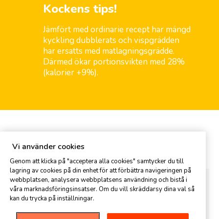
Kockens tips!
Jämfört med ordinarie recept har mängd
kyckling dubblerats och vispgrädden
har ersatts med matlagningsgrädde.
Därmed ökar portionsvikten med 28%
(kalorier +9%).
Kommentar
Vi använder cookies
Genom att klicka på "acceptera alla cookies" samtycker du till
lagring av cookies på din enhet för att förbättra navigeringen på
webbplatsen, analysera webbplatsens användning och bistå i
våra marknadsföringsinsatser. Om du vill skräddarsy dina val så
kan du trycka på inställningar.