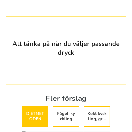
Att tänka på när du väljer passande
dryck
kryddig fågelrätt
Fler förslag
Kryddiga fågelrätter innefattar kryddheta rätter och mindre
starka men kryddiga rätter. Kryddhetta skapas av kryddor
som chili, curry, svartpeppar m.fl. Hetta och kryddighet i
DIETMET
Fågel, ky
Kokt kyck
mat ställer speciella krav på drycksvalet.
LÄS MER
ODEN
ckling
ling, gryt
a