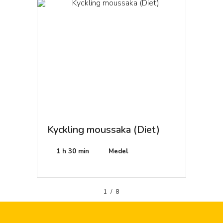
Kyckling moussaka (Diet)
Jamba
1 h 30 min
Medel
40 mi
1
/
8