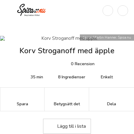
Bild av
Martin Hanner, Spisa.nu
Korv Stroganoff med äpple
0
Recension
35 min
8
Ingredienser
Enkelt
Betygsätt det
Spara
Dela
Lägg till i lista