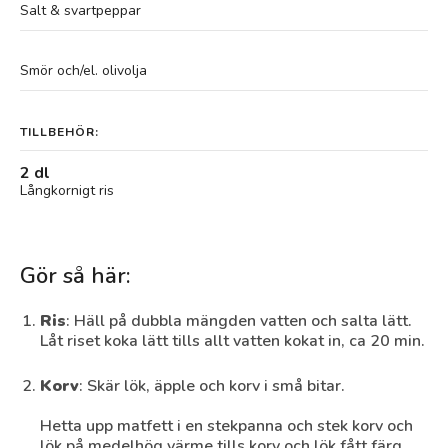
Salt & svartpeppar
Smör och/el. olivolja
TILLBEHÖR:
2 dl
Långkornigt ris
Gör så här:
Ris
: Häll på dubbla mängden vatten och salta lätt.
Låt riset koka lätt tills allt vatten kokat in, ca 20 min.
Korv
: Skär lök, äpple och korv i små bitar.
Hetta upp matfett i en stekpanna och stek korv och
lök på medelhög värme tills korv och lök fått färg.