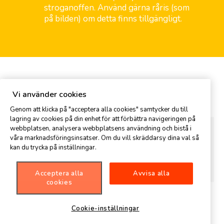
stroganoffen. Använd gärna råris (som
på bilden) om detta finns tillgängligt.
Kommentar
Vi använder cookies
Genom att klicka på "acceptera alla cookies" samtycker du till
lagring av cookies på din enhet för att förbättra navigeringen på
webbplatsen, analysera webbplatsens användning och bistå i
våra marknadsföringsinsatser. Om du vill skräddarsy dina val så
kan du trycka på inställningar.
Acceptera alla
Avvisa alla
cookies
Cookie-inställningar