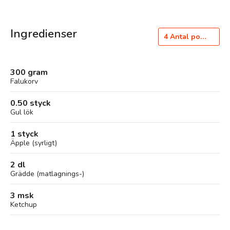
Ingredienser
4
Antal portioner
300 gram
Falukorv
0.50 styck
Gul lök
1 styck
Äpple (syrligt)
2 dl
Grädde (matlagnings-)
3 msk
Ketchup