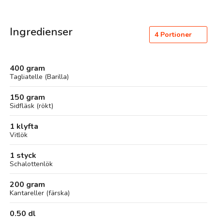
Ingredienser
4
Portioner
400 gram
Tagliatelle (Barilla)
150 gram
Sidfläsk (rökt)
1 klyfta
Vitlök
1 styck
Schalottenlök
200 gram
Kantareller (färska)
0.50 dl