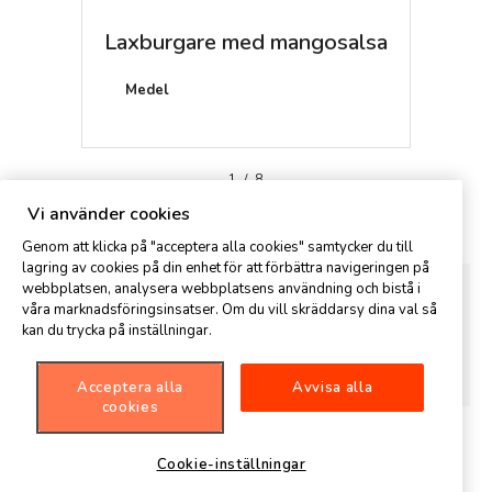
Laxburgare med mangosalsa
Capel
tomat
Medel
20 mi
1
/
8
Kommentar
Vi använder cookies
Genom att klicka på "acceptera alla cookies" samtycker du till
lagring av cookies på din enhet för att förbättra navigeringen på
webbplatsen, analysera webbplatsens användning och bistå i
våra marknadsföringsinsatser. Om du vill skräddarsy dina val så
kan du trycka på inställningar.
Acceptera alla
Avvisa alla
cookies
Cookie-inställningar