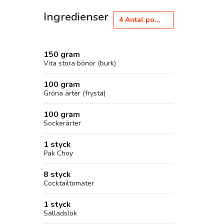
Ingredienser
4
Antal portioner
150 gram
Vita stora bönor (burk)
100 gram
Gröna ärter (frysta)
100 gram
Sockerärter
1 styck
Pak Choy
8 styck
Cocktailtomater
1 styck
Salladslök