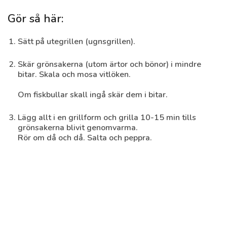
Gör så här:
Sätt på utegrillen (ugnsgrillen).
Sötpotatismos
Skär grönsakerna (utom ärtor och bönor) i mindre
bitar. Skala och mosa vitlöken.
30 min
Enkelt
Om fiskbullar skall ingå skär dem i bitar.
Lägg allt i en grillform och grilla 10-15 min tills
grönsakerna blivit genom­varma.
Rör om då och då. Salta och peppra.