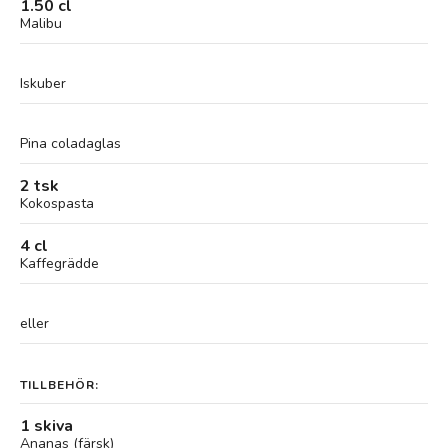
1.50 cl
Malibu
Iskuber
Pina coladaglas
2 tsk
Kokospasta
4 cl
Kaffegrädde
eller
TILLBEHÖR:
1 skiva
Ananas (färsk)