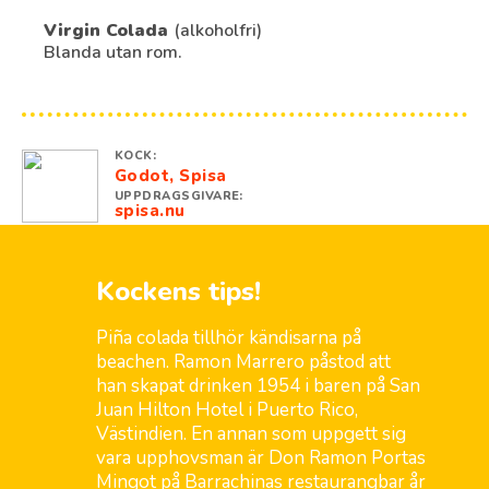
Virgin Colada
(alkoholfri)
Blanda utan rom.
KOCK:
Godot, Spisa
UPPDRAGSGIVARE:
spisa.nu
Kockens tips!
Piña colada tillhör kändisarna på
beachen. Ramon Marrero påstod att
han skapat drinken 1954 i baren på San
Juan Hilton Hotel i Puerto Rico,
Västindien. En annan som uppgett sig
vara upphovsman är Don Ramon Portas
Mingot på Barrachinas restaurangbar år