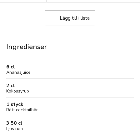
Lägg till i lista
Ingredienser
6 cl
Ananasjuice
2 cl
Kokossyrup
1 styck
Rött cocktailbär
3.50 cl
Ljus rom