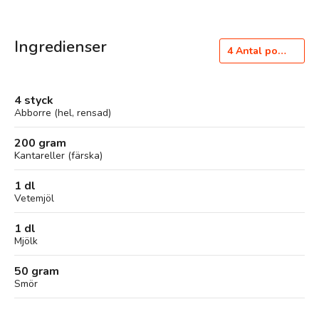
Ingredienser
4
Antal portioner
4 styck
Abborre (hel, rensad)
200 gram
Kantareller (färska)
1 dl
Vetemjöl
1 dl
Mjölk
50 gram
Smör